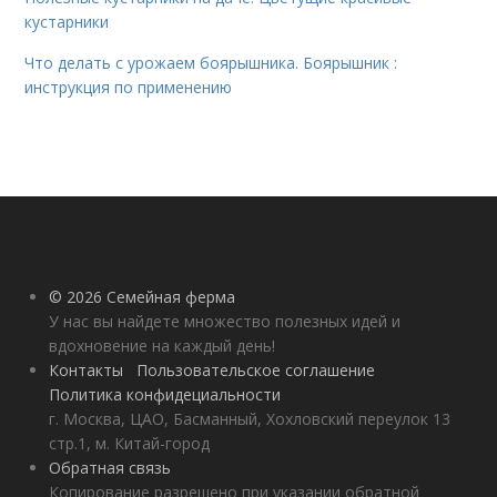
кустарники
Что делать с урожаем боярышника. Боярышник :
инструкция по применению
© 2026 Семейная ферма
У нас вы найдете множество полезных идей и
вдохновение на каждый день!
Контакты
Пользовательское соглашение
Политика конфидециальности
г. Москва, ЦАО, Басманный, Хохловский переулок 13
стр.1, м. Китай-город
Обратная связь
Копирование разрешено при указании обратной