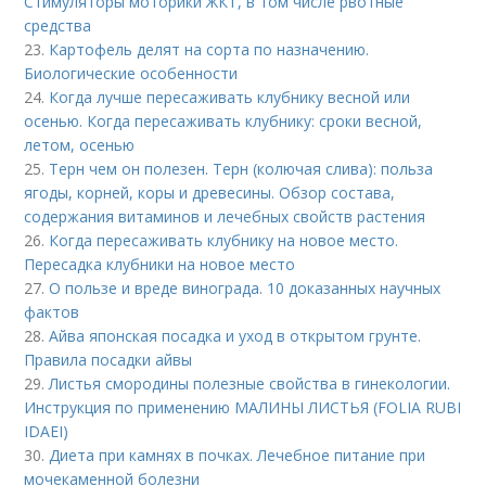
Стимуляторы моторики ЖКТ, в том числе рвотные
средства
23.
Картофель делят на сорта по назначению.
Биологические особенности
24.
Когда лучше пересаживать клубнику весной или
осенью. Когда пересаживать клубнику: сроки весной,
летом, осенью
25.
Терн чем он полезен. Терн (колючая слива): польза
ягоды, корней, коры и древесины. Обзор состава,
содержания витаминов и лечебных свойств растения
26.
Когда пересаживать клубнику на новое место.
Пересадка клубники на новое место
27.
О пользе и вреде винограда. 10 доказанных научных
фактов
28.
Айва японская посадка и уход в открытом грунте.
Правила посадки айвы
29.
Листья смородины полезные свойства в гинекологии.
Инструкция по применению МАЛИНЫ ЛИСТЬЯ (FOLIA RUBI
IDAEI)
30.
Диета при камнях в почках. Лечебное питание при
мочекаменной болезни