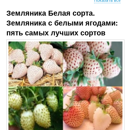
Показать все
Земляника Белая сорта.
Альпийская
земляника
Земляника с белыми ягодами:
пять самых лучших сортов