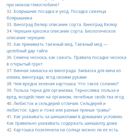
при низком гемоглобине?
32.
Боярышник посадка и уход. Посадка саженца
боярышника
33.
Виноград Велюр описание сорта. Виноград Велюр
34.
Черешня креолка описание сорта. Биологическое
описание черешни
35.
Как принимать таежный мед. Таежный мед —
целебный дар тайги
36.
Семена чеснока, как сажать. Правила посадки чеснока
в открытый грунт
37.
Винная закваска из винограда. Закваска для вина из
изюма, винограда, ягод своими руками
38.
Чем вредна зеленая картошка. Что такое соланин?
39.
Польза терна для организма. Тернослива: польза и
вред, воздействие на организм, лечебные свойства ягод
40.
Любисток и сельдерей отличия. Сельдерей и
любисток: одно и тоже или разные пряные травы?
41.
Как ухаживать за шиншиллами в домашних условиях.
Как правильно ухаживать содержать шиншиллу дома
42.
Картошка позеленела на солнце можно ли ее есть.