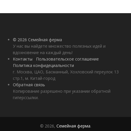
© 2026 Семейная ферма
У нас вы найдете множество полезных идей и
вдохновение на каждый день!
Контакты
Пользовательское соглашение
Политика конфидециальности
г. Москва, ЦАО, Басманный, Хохловский переулок 13
стр.1, м. Китай-город
Обратная связь
Копирование разрешено при указании обратной
гиперссылки.
© 2026,
Семейная ферма
.