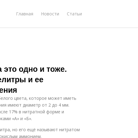
Главная
Новости
Статьи
это одно и тоже.
елитры и ее
рения
белого цвета, которое может иметь
ния имеют диаметр от 2 до 4 мм.
исле 17% в нитратной форме и
ами «А» и «Б».
итра, но его ещё называют нитратом
нокислым аммонием.