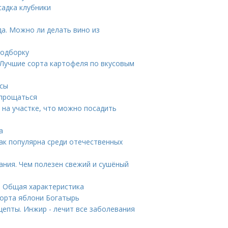
садка клубники
а. Можно ли делать вино из
подборку
 Лучшие сорта картофеля по вкусовым
нсы
спрощаться
 на участке, что можно посадить
а
так популярна среди отечественных
ания. Чем полезен свежий и сушёный
. Общая характеристика
сорта яблони Богатырь
епты. Инжир - лечит все заболевания