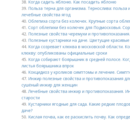
38.
Когда садить яблоню. Как посадить яблоню
39.
Польза терна для организма. Тернослива: польза и
лечебные свойства ягод
40.
Облепиха сорта без колючек. Крупные сорта обле
41.
Сорт облепихи без колючек для Подмосковья. Сор
42.
Полезные свойства черемухи и противопоказания
43.
Полезные кустарники на даче. Цветущие красивые
44.
Когда созревает клюква в московской области. К
клюкву: опубликованы официальные сроки
45.
Когда собирают боярышник в средней полосе. Ког
листья боярышника впрок
46.
Кокцидиоз у кроликов симптомы и лечение. Симпт
47.
Инжир полезные свойства и противопоказания дл
сушёный инжир для женщин
48.
Лечебные свойства инжир и противопоказания. Ин
старости
49.
Кустарники ягодные для сада. Какие редкие плод
даче?
50.
Кислая почва, как ее раскислить почву. Как опре