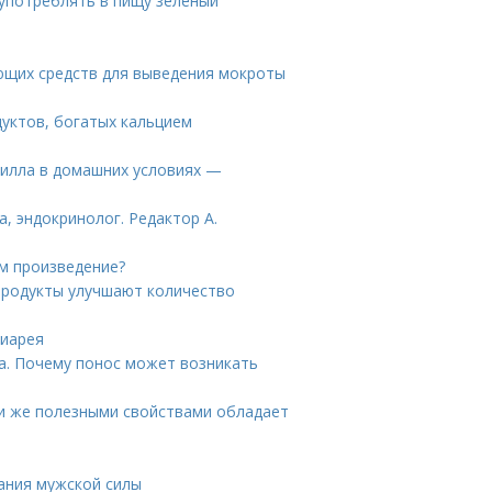
 употреблять в пищу зеленый
ающих средств для выведения мокроты
дуктов, богатых кальцием
илла в домашних условиях —
а, эндокринолог. Редактор А.
м произведение?
 продукты улучшают количество
Диарея
са. Почему понос может возникать
ми же полезными свойствами обладает
ания мужской силы