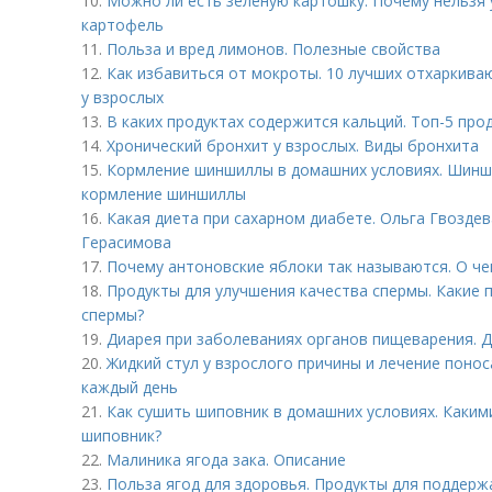
10.
Можно ли есть зеленую картошку. Почему нельзя
картофель
11.
Польза и вред лимонов. Полезные свойства
12.
Как избавиться от мокроты. 10 лучших отхаркив
у взрослых
13.
В каких продуктах содержится кальций. Топ-5 про
14.
Хронический бронхит у взрослых. Виды бронхита
15.
Кормление шиншиллы в домашних условиях. Шинш
кормление шиншиллы
16.
Какая диета при сахарном диабете. Ольга Гвоздев
Герасимова
17.
Почему антоновские яблоки так называются. О че
18.
Продукты для улучшения качества спермы. Какие
спермы?
19.
Диарея при заболеваниях органов пищеварения. 
20.
Жидкий стул у взрослого причины и лечение поно
каждый день
21.
Как сушить шиповник в домашних условиях. Каки
шиповник?
22.
Малиника ягода зака. Описание
23.
Польза ягод для здоровья. Продукты для поддерж