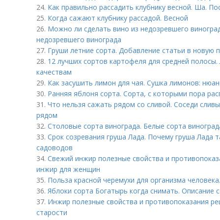
24.
Как правильно рассадить клубнику весной. Ша. По
25.
Когда сажают клубнику рассадой. Весной
26.
Можно ли сделать вино из недозревшего виноград
недозревшего винограда
27.
Груши летние сорта. Добавление статьи в новую 
28.
12 лучших сортов картофеля для средней полосы.
качествам
29.
Как засушить лимон для чая. Сушка лимонов: нюа
30.
Ранняя яблоня сорта. Сорта, с которыми пора ра
31.
Что нельзя сажать рядом со сливой. Соседи сливы
рядом
32.
Столовые сорта винограда. Белые сорта виноград
33.
Срок созревания груша Лада. Почему груша Лада 
садоводов
34.
Свежий инжир полезные свойства и противопоказ
инжир для женщин
35.
Польза красной черемухи для организма человека
36.
Яблоки сорта Богатырь когда снимать. Описание 
37.
Инжир полезные свойства и противопоказания рец
старости