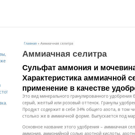
Главная
»
Аммиачная селитра
Аммиачная селитра
вы,
кже
Сульфат аммония и мочевина 
Характеристика аммиачной с
я
применение в качестве удоб
сто!
Это вид минерального гранулированного удобрения 
серый, желтый или розовый оттенок. Гранулы удобре
вка.
Продукт содержит в себе 34% общего азота, в том ч
столько же в аммиачной форме. Выпускается под марк
Основное название этого удобрения – аммиачная сел
аммония, аммонийной солью азотной кислоты, азот