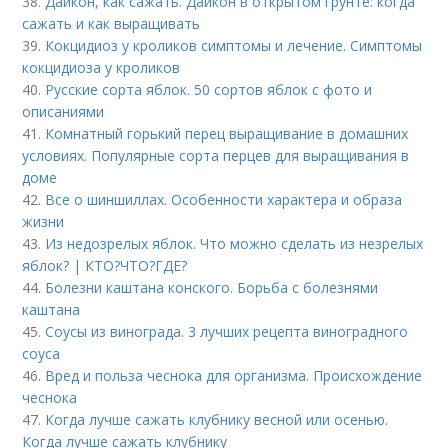
38.
Дайкон, как сажать. Дайкон в открытом грунте: когда
сажать и как выращивать
39.
Кокцидиоз у кроликов симптомы и лечение. Симптомы
кокцидиоза у кроликов
40.
Русские сорта яблок. 50 сортов яблок с фото и
описаниями
41.
Комнатный горький перец выращивание в домашних
условиях. Популярные сорта перцев для выращивания в
доме
42.
Все о шиншиллах. Особенности характера и образа
жизни
43.
Из недозрелых яблок. Что можно сделать из незрелых
яблок? | КТО?ЧТО?ГДЕ?
44.
Болезни каштана конского. Борьба с болезнями
каштана
45.
Соусы из винограда. 3 лучших рецепта виноградного
соуса
46.
Вред и польза чеснока для организма. Происхождение
чеснока
47.
Когда лучше сажать клубнику весной или осенью.
Когда лучше сажать клубнику