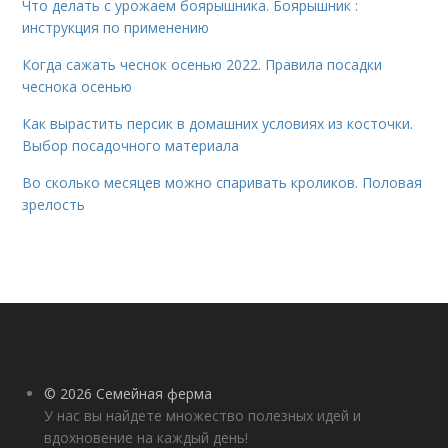
Что делать с урожаем боярышника. Боярышник :
инструкция по применению
Когда сажать чеснок осенью 2022. Правила посадки
чеснока осенью
Как вырастить персик в домашних условиях из косточки.
Выбор посадочного материала
Во сколько месяцев можно спаривать кроликов. Половая
зрелость
© 2026 Семейная ферма
У нас вы найдете множество полезных идей и
вдохновение на каждый день!