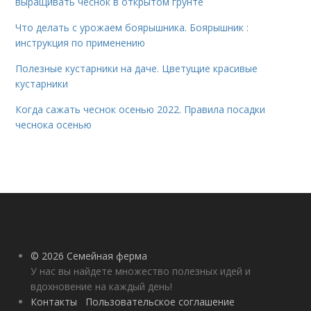
выращивать чеснок в открытом грунте
Что делать с урожаем боярышника. Боярышник :
инструкция по применению
Полезные кустарники на даче. Цветущие красивые
кустарники
Когда сажать чеснок осенью 2022. Правила посадки
чеснока осенью
© 2026 Семейная ферма
У нас вы найдете множество полезных идей и
вдохновение на каждый день!
Контакты
Пользовательское соглашение