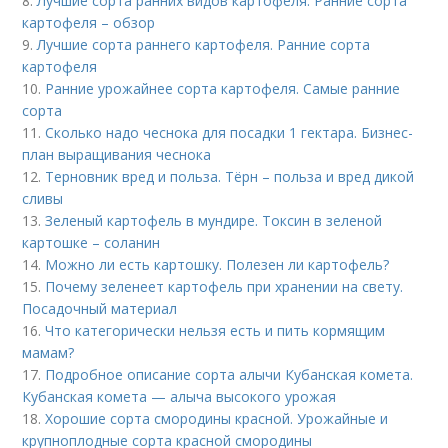
8.
Лучшие сорта ранних видов картофеля. Ранние сорта
картофеля – обзор
9.
Лучшие сорта раннего картофеля. Ранние сорта
картофеля
10.
Ранние урожайнее сорта картофеля. Самые ранние
сорта
11.
Сколько надо чеснока для посадки 1 гектара. Бизнес-
план выращивания чеснока
12.
Терновник вред и польза. Тёрн – польза и вред дикой
сливы
13.
Зеленый картофель в мундире. Токсин в зеленой
картошке – соланин
14.
Можно ли есть картошку. Полезен ли картофель?
15.
Почему зеленеет картофель при хранении на свету.
Посадочный материал
16.
Что категорически нельзя есть и пить кормящим
мамам?
17.
Подробное описание сорта алычи Кубанская комета.
Кубанская комета — алыча высокого урожая
18.
Хорошие сорта смородины красной. Урожайные и
крупноплодные сорта красной смородины