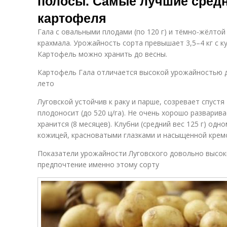
полосы. Самые лучшие сред
картофеля
Гала с овальными плодами (по 120 г) и тёмно-жёлто
крахмала. Урожайность сорта превышает 3,5–4 кг с ку
Картофель можно хранить до весны.
Картофель Гала отличается высокой урожайностью 
лето
Луговской устойчив к раку и парше, созревает спустя
плодоносит (до 520 ц/га). Не очень хорошо разварива
хранится (8 месяцев). Клубни (средний вес 125 г) од
кожицей, красноватыми глазками и насыщенной крем
Показатели урожайности Луговского довольно высок
предпочтение именно этому сорту