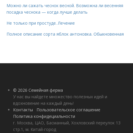
Можно ли сажать чеснок весной. Возможна ли весенняя
посадка чеснока — когда лучше делать
Не только при простуде. Лечение
Полное описание сорта яблок антоновка. Обыкновенная
© 2026 Семейная ферма
У нас вы найдете множество полезных идей и
вдохновение на каждый день!
Контакты
Пользовательское соглашение
Политика конфидециальности
г. Москва, ЦАО, Басманный, Хохловский переулок 13
стр.1, м. Китай-город