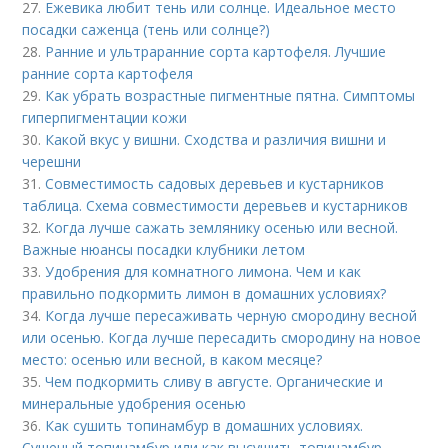
27.
Ежевика любит тень или солнце. Идеальное место
посадки саженца (тень или солнце?)
28.
Ранние и ультраранние сорта картофеля. Лучшие
ранние сорта картофеля
29.
Как убрать возрастные пигментные пятна. Симптомы
гиперпигментации кожи
30.
Какой вкус у вишни. Сходства и различия вишни и
черешни
31.
Совместимость садовых деревьев и кустарников
таблица. Схема совместимости деревьев и кустарников
32.
Когда лучше сажать землянику осенью или весной.
Важные нюансы посадки клубники летом
33.
Удобрения для комнатного лимона. Чем и как
правильно подкормить лимон в домашних условиях?
34.
Когда лучше пересаживать черную смородину весной
или осенью. Когда лучше пересадить смородину на новое
место: осенью или весной, в каком месяце?
35.
Чем подкормить сливу в августе. Органические и
минеральные удобрения осенью
36.
Как сушить топинамбур в домашних условиях.
Сушеный топинамбур или как высушить топинамбур.