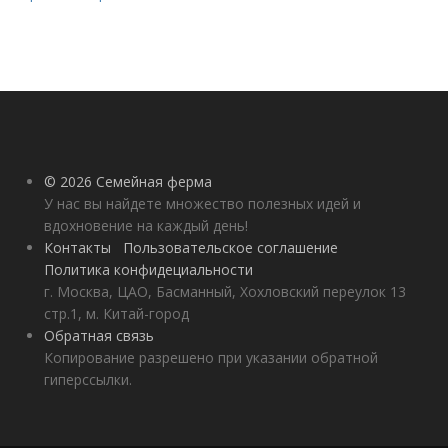
© 2026 Семейная ферма
У нас вы найдете множество полезных идей и
вдохновение на каждый день!
Контакты
Пользовательское соглашение
Политика конфидециальности
г. Москва, ЦАО, Басманный, Хохловский переулок 13
стр.1, м. Китай-город
Обратная связь
Копирование разрешено при указании обратной
гиперссылки.