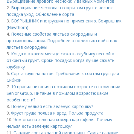
Выращивание ярового чеснока: 7 важных моментов
2.
Выращивание чеснока в открытом грунте чеснок
посадка уход. Обновление сорта
3.
БОЯРЫШНИК инструкция по применению. Боярышник
(Hawthorn)
4.
Полезные свойства листьев смородины и
противопоказания. Подробнее о полезных свойствах
листьев смородины
5.
Когда и в каком месяце сажать клубнику весной в
открытый грунт. Сроки посадки: когда лучше сажать
клубнику
6.
Сорта груш на алтае. Требования к сортам груш для
Сибири
7.
10 правил питания в пожилом возрасте от компании
Senior Group. Питание в пожилом возрасте: какие
особенности?
8.
Почему нельзя есть зелёную картошку?
9.
Фрукт груша польза и вред. Польза продукта
10.
Чем опасна зеленая кожура картофеля. Почему
нельзя есть зелёную картошку?
11.
Сладкие сорта красной смородины. Самые сладкие