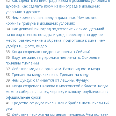
32.
Как сделать из винограда изюм в домашних условиях в
духовке. Как сделать изюм из винограда в домашних
условиях в духовке
33.
Чем кормить шиншиллу в домашних. Чем можно
кормить грызуна в домашних условиях
34.
Как девичий виноград подготовить к зиме. Девичий
виноград осенью: посадка и уход, пересадка на другое
место, размножение и обрезка, подготовка к зиме, чем
удобрять, фото, видео
35.
Когда созревают кедровые орехи в Сибири?
36.
Вздутие живота у кролика чем лечить. Основные
причины тимпании
37.
Действие меда на организм. Разновидности меда
38.
Трепанг на меду, как пить. Трепанг на меду
39.
Чем фундук отличается от лещины. Фундук
40.
Когда созревает клюква в московской области. Когда
можно собирать шишку, чернику и клюкву: опубликованы
официальные сроки
41.
Средство от укуса пчелы. Как обрабатывать пчелиный
укус
42.
Действие чеснока на организм человека. Чем полезен