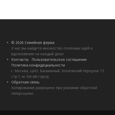
© 2026 Семейная ферма
У нас вы найдете множество полезных идей и
вдохновение на каждый день!
Контакты
Пользовательское соглашение
Политика конфидециальности
г. Москва, ЦАО, Басманный, Хохловский переулок 13
стр.1, м. Китай-город
Обратная связь
Копирование разрешено при указании обратной
гиперссылки.