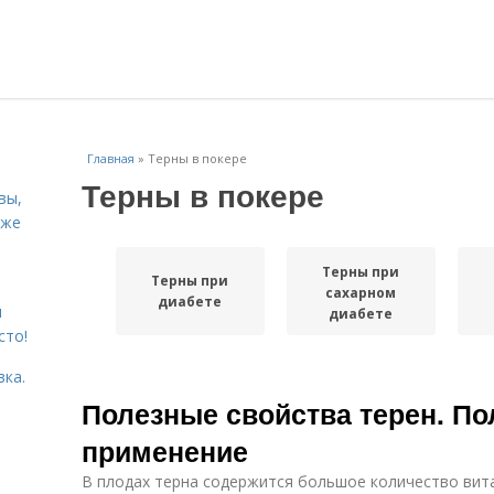
Главная
»
Терны в покере
Терны в покере
вы,
кже
Терны при
Терны при
сахарном
диабете
я
диабете
сто!
вка.
Полезные свойства терен. По
применение
В плодах терна содержится большое количество вита