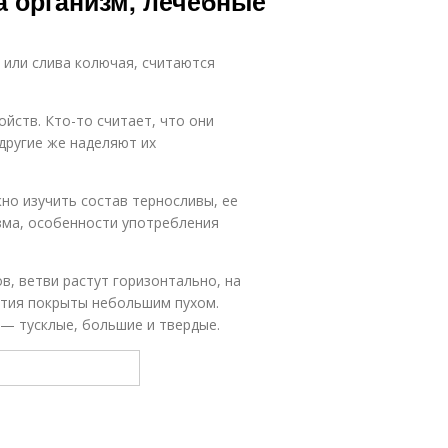
а организм, лечебные
 или слива колючая, считаются
йств. Кто-то считает, что они
 другие же наделяют их
жно изучить состав терносливы, ее
зма, особенности употребления
в, ветви растут горизонтально, на
стия покрыты небольшим пухом.
 — тусклые, большие и твердые.