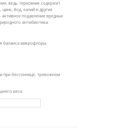
ния, ведь терновник содержит
цинк, йод, калий и другие
– активное подавление вредных
природного антибиотика.
ия баланса микрофлоры.
ти при бессоннице, тревожном
шнего веса.