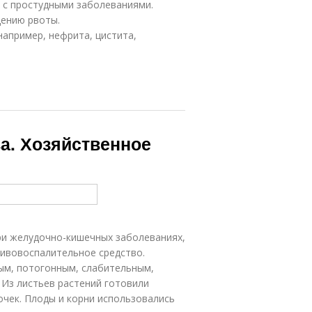
я с простудными заболеваниями.
щению рвоты.
апример, нефрита, цистита,
а. Хозяйственное
ри желудочно-кишечных заболеваниях,
тивовоспалительное средство.
ым, потогонным, слабительным,
 Из листьев растений готовили
очек. Плоды и корни использовались