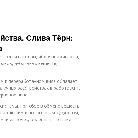
йства. Слива Тёрн:
а
уктозы и глюкозы, яблочной кислоты,
аринов, дубильных веществ,
ем и переработанном виде обладает
зличных расстройствах в работе ЖКТ.
рновое вино.
 системы, при сбое в обмене веществ,
понижающим и потогонным эффектом,
мни из почек, облегчить течение