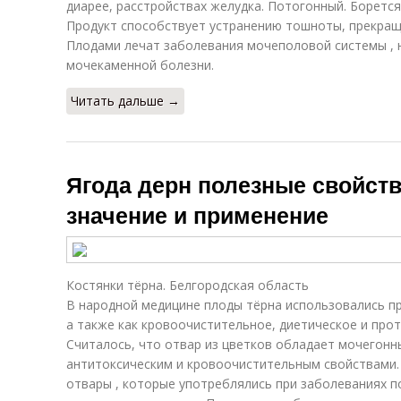
диарее, расстройствах желудка. Потогонный. Боретс
Продукт способствует устранению тошноты, прекра
Плодами лечат заболевания мочеполовой системы , н
мочекаменной болезни.
Читать дальше →
Ягода дерн полезные свойств
значение и применение
Костянки тёрна. Белгородская область
В народной медицине плоды тёрна использовались п
а также как кровоочистительное, диетическое и про
Считалось, что отвар из цветков обладает мочегонн
антитоксическим и кровоочистительным свойствами.
отвары , которые употреблялись при заболеваниях п