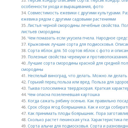
33.
Персик кондор описание сорта. Персик кондор: оп
особенности ухода и выращивания, фото
34.
Совместимость ежевики с другими культурами. Ра
ежевика рядом с другими садовыми растениями
35.
Листья черной смородины лечебные свойства. По
листьев смородины
36.
Чем помазать если укусила пчела. Народное средс
37.
Крыжовник лучшие сорта для подмосковья. Описа
38.
Сорта яблок для. 50 сортов яблок с фото и описа
39.
Полезные свойства черемухи и противопоказания
40.
Лучшие сорта смородины красной для средней пол
смородины
41.
Неспелый виноград, что делать. Можно ли делать
42.
Горький перец польза или вред. Польза для здоро
43.
Тыква голосемянка твердокорая. Краткая характе
44.
Чем опасна позеленевшая картошка
45.
Когда сажать рябину осенью. Как правильно поса
46.
Срок сбора ягод боярышника. Как и когда собира
47.
Как принимать плоды боярышник. Пора заготавл
48.
Сколько растет пекинская утка. Характеристика п
49.
Сорта алычи для подмосковья. Сорта и разновидн