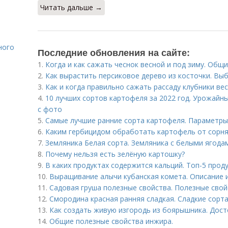
Читать дальше →
ного
Последние обновления на сайте:
1.
Когда и как сажать чеснок весной и под зиму. Общ
2.
Как вырастить персиковое дерево из косточки. Вы
3.
Как и когда правильно сажать рассаду клубники ве
4.
10 лучших сортов картофеля за 2022 год. Урожайн
с фото
5.
Самые лучшие ранние сорта картофеля. Параметр
6.
Каким гербицидом обработать картофель от сорня
7.
Земляника Белая сорта. Земляника с белыми ягода
8.
Почему нельзя есть зелёную картошку?
9.
В каких продуктах содержится кальций. Топ-5 прод
10.
Выращивание алычи кубанская комета. Описание 
11.
Садовая груша полезные свойства. Полезные свой
12.
Смородина красная ранняя сладкая. Сладкие сорт
13.
Как создать живую изгородь из боярышника. Дос
14.
Общие полезные свойства инжира.