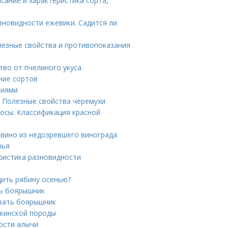
исание и характеристика сорта,
зновидности ежевики. Садится ли
лезные свойства и противопоказания
тво от пчелиного укуса
ние сортов
ниями
. Полезные свойства черемухи
осы. Классификация красной
 вино из недозревшего винограда
вья
ристика разновидности
дить рябину осенью?
ть боярышник
ивать боярышник
екинской породы
ости алычи