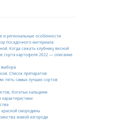
ие и региональные особенности
бор посадочного материала
сной. Когда сажать клубнику весной
ые сорта картофеля 2022 — описание
ы выбора
ков. Список препаратов
ми: пять самых лучших сортов
уктов, богатых кальцием
и характеристики
ства
а красной смородины
тоинства живой изгороди