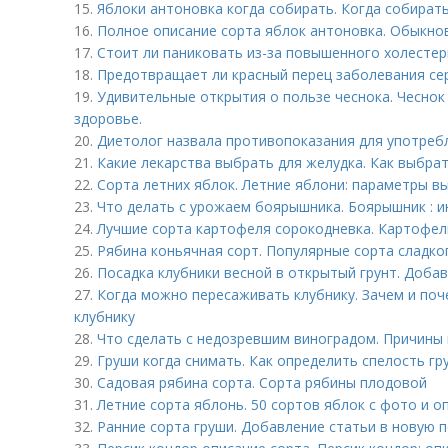
15.
Яблоки антоновка когда собирать. Когда собират
16.
Полное описание сорта яблок антоновка. Обыкно
17.
Стоит ли паниковать из-за повышенного холестер
18.
Предотвращает ли красный перец заболевания се
19.
Удивительные открытия о пользе чеснока. Чеснок 
здоровье.
20.
Диетолог назвала противопоказания для употребл
21.
Какие лекарства выбрать для желудка. Как выбрат
22.
Сорта летних яблок. Летние яблони: параметры в
23.
Что делать с урожаем боярышника. Боярышник : 
24.
Лучшие сорта картофеля сорокодневка. Картофел
25.
Рябина коньячная сорт. Популярные сорта сладк
26.
Посадка клубники весной в открытый грунт. Доба
27.
Когда можно пересаживать клубнику. Зачем и по
клубнику
28.
Что сделать с недозревшим виноградом. Причины
29.
Груши когда снимать. Как определить спелость гр
30.
Садовая рябина сорта. Сорта рябины плодовой
31.
Летние сорта яблонь. 50 сортов яблок с фото и о
32.
Ранние сорта груши. Добавление статьи в новую 