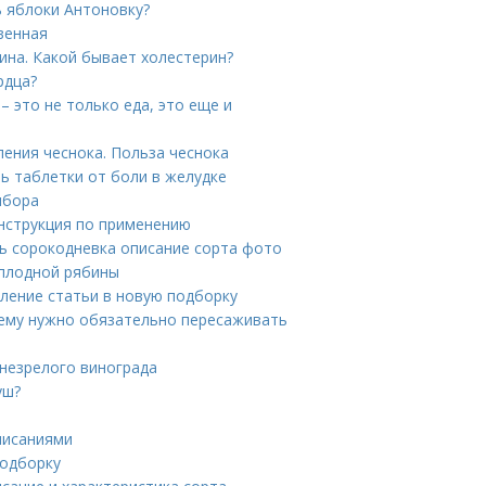
ь яблоки Антоновку?
венная
ина. Какой бывает холестерин?
рдца?
– это не только еда, это еще и
ения чеснока. Польза чеснока
ь таблетки от боли в желудке
ыбора
инструкция по применению
ь сорокодневка описание сорта фото
оплодной рябины
вление статьи в новую подборку
чему нужно обязательно пересаживать
 незрелого винограда
уш?
писаниями
подборку