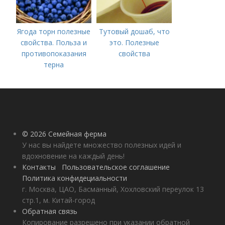
Ягода торн полезные
Тутовый дошаб, что
свойства. Польза и
это. Полезные
противопоказания
свойства
терна
© 2026 Семейная ферма
У нас вы найдете множество полезных идей и
вдохновение на каждый день!
Контакты
Пользовательское соглашение
Политика конфидециальности
г. Москва, ЦАО, Басманный, Хохловский переулок 13
стр.1, м. Китай-город
Обратная связь
Копирование разрешено при указании обратной