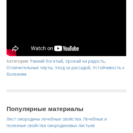
Категории:
Ранний богатый
,
Урожай на радость
,
Отличительные черты
,
Уход за рассадой
,
Устойчивость к
болезням
Популярные материалы
Лист смородины лечебные свойства. Лечебные и
полезные свойства смородиновых листьев