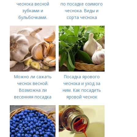
чеснока весной
по посадке озимого
зубками и
чеснока. Виды и
бульбочками.
сорта чеснока
Оптимальные сроки
посадки озимого
чеснока
Можно ли сажать
Посадка ярового
чеснок весной.
чеснока и уход за
Возможна ли
ним. Как посадить
весенняя посадка
яровой чеснок
чеснока — когда
лучше делать