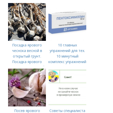
ПРАВИЛЬНО
ПОСАДИТЬ ОЗИМЫЙ
ЧЕСНОК
Посадка ярового
10 главных
чеснока весной в
упражнений для тех.
открытый грунт.
10 минутный
Посадка ярового
комплекс упражнений
чеснока в открытый
для тех, у кого нет
грунт
времени на спорт
Посев ярового
Советы специалиста