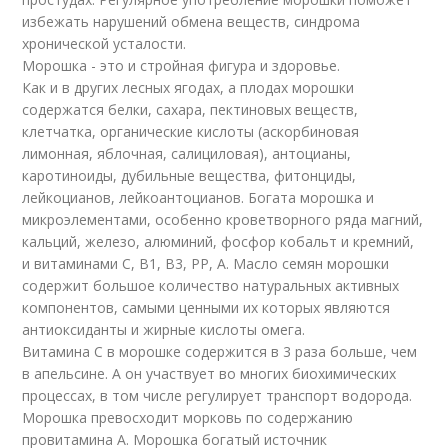
избежать нарушений обмена веществ, синдрома
хронической усталости.
Морошка - это и стройная фигура и здоровье.
Как и в других лесных ягодах, а плодах морошки
содержатся белки, сахара, пектиновых веществ,
клетчатка, органические кислоты (аскорбиновая
лимонная, яблочная, салициловая), антоцианы,
каротиноиды, дубильные вещества, фитонциды,
лейкоцианов, лейкоантоцианов. Богата морошка и
микроэлементами, особенно кроветворного ряда магний,
кальций, железо, алюминий, фосфор кобальт и кремний,
и витаминами С, В1, В3, РР, А. Масло семян морошки
содержит большое количество натуральных активных
компонентов, самыми ценными их которых являются
антиоксиданты и жирные кислоты омега.
Витамина С в морошке содержится в 3 раза больше, чем
в апельсине. А он участвует во многих биохимических
процессах, в том числе регулирует транспорт водорода.
Морошка превосходит морковь по содержанию
провитамина А. Морошка богатый источник