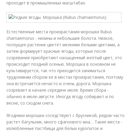
проходит в промышленных масштабах.
Естественные места произрастания морошки Rubus
chamaemorus - низины и небольшие болота. Низкое,
ползущее растение цветет мелкими белыми цветами, а
затем формирует красные ягоды, которые после
созревания приобретают насыщенный желтый цвет, это
происходит поздней осенью. Морошка в основном не
культивируется, так что приходится заниматься
трудоемким сбором ее в местах произрастания, поэтому
она встречается нечасто и очень дорога. Морошка
созревает в начале-середине июля. Время сбора -
обычно в июле-августе. Иногда ягоду собирают и по
весне, со сходом снега.
Ягодники морошки соседствуют с брусникой, рядом часто
растет багульник, много сфагнового мха… Такие места -
излюбленные пастбища для белых куропаток и