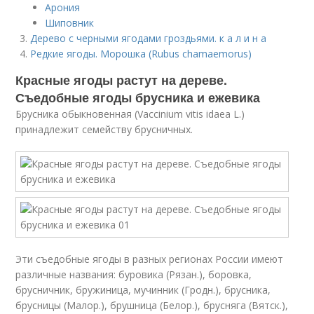
Арония
Шиповник
Дерево с черными ягодами гроздьями. к а л и н а
Редкие ягоды. Морошка (Rubus chamaemorus)
Красные ягоды растут на дереве.
Съедобные ягоды брусника и ежевика
Брусника обыкновенная (Vaccinium vitis idaea L.)
принадлежит семейству брусничных.
Эти съедобные ягоды в разных регионах России имеют
различные названия: буровика (Рязан.), боровка,
брусничник, бружиница, мучинник (Гродн.), брусника,
брусницы (Малор.), брушница (Белор.), брусняга (Вятск.),