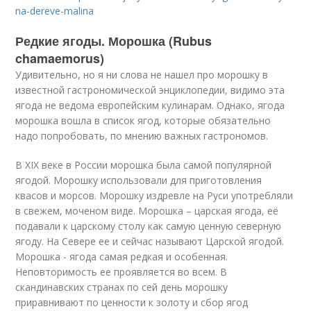
na-dereve-malina
Редкие ягоды. Морошка (Rubus
chamaemorus)
Удивительно, но я ни слова не нашел про морошку в
известной гастрономической энциклопедии, видимо эта
ягода не ведома европейским кулинарам. Однако, ягода
морошка вошла в список ягод, которые обязательно
надо попробовать, по мнению важных гастрономов.
В XIX веке в России морошка была самой популярной
ягодой. Морошку использовали для приготовления
квасов и морсов. Морошку издревле на Руси употребляли
в свежем, моченом виде. Морошка – царская ягода, её
подавали к царскому столу как самую ценную северную
ягоду. На Севере ее и сейчас называют Царской ягодой.
Морошка - ягода самая редкая и особенная.
Неповторимость ее проявляется во всем. В
скандинавских странах по сей день морошку
приравнивают по ценности к золоту и сбор ягод