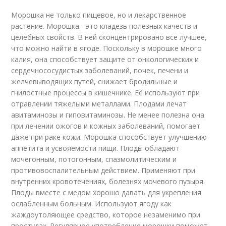
Морошка не только пищевое, но и лекарственное
растение. Морошка - это кладезь полезных качеств и
целебных свойств. В ней сконцентрировано все лучшее,
что можно найти в ягоде. Поскольку в морошке много
калия, она способствует защите от онкологических и
сердечнососудистых заболеваний, почек, печени и
желчевыводящих путей, снижает бродильные и
гнилостные процессы в кишечнике. Её используют при
отравлении тяжелыми металлами. Плодами лечат
авитаминозы и гиповитаминозы. Не менее полезна она
при лечении ожогов и кожных заболеваний, помогает
даже при раке кожи. Морошка способствует улучшению
аппетита и усвояемости пищи. Плоды обладают
мочегонным, потогонным, спазмолитическим и
противовоспалительным действием. Применяют при
внутренних кровотечениях, болезнях мочевого пузыря.
Плоды вместе с медом хорошо давать для укрепления
ослабленным больным. Используют ягоду как
жаждоутоляющее средство, которое незаменимо при
простудах. Регулярное употребление морошки поможет