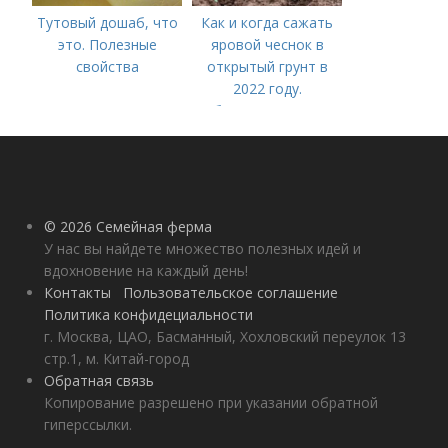
Тутовый дошаб, что
Как и когда сажать
это. Полезные
яровой чеснок в
свойства
открытый грунт в
2022 году.
Добавление статьи в
новую подборку
© 2026 Семейная ферма
У нас вы найдете множество полезных идей и
вдохновение на каждый день!
Контакты
Пользовательское соглашение
Политика конфидециальности
г. Москва, ЦАО, Басманный, Хохловский переулок 13
стр.1, м. Китай-город
Обратная связь
Копирование разрешено при указании обратной
гиперссылки.