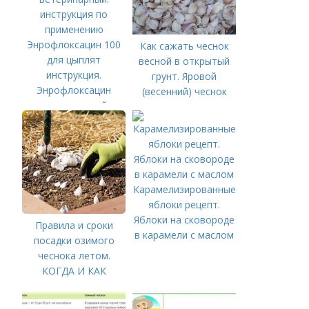
Энрофлоксацин 100
Как сажать чеснок
для цыплят
весной в открытый
инструкция.
грунт. Яровой
Энрофлоксацин
(весенний) чеснок
ветеринарный:
инструкция по
применению
Карамелизированные
яблоки рецепт.
Яблоки на сковороде
Правила и сроки
в карамели с маслом
посадки озимого
чеснока летом.
КОГДА И КАК
ПРАВИЛЬНО
ПОСАДИТЬ ОЗИМЫЙ