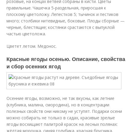
розовые, на концах ветвей собраны в кисти. Цветы
правильные. Чашечка 5-раздельная, приросшая к
плоскому цветоложу. Лепестков 5; тычинок и пестиков
много; столбики нитевидные, боковые. Плоды сборные —
черные, блестящие; костянки срастаются с выпуклой
частью цветоложа.
Цветет летом. Медонос.
Красные ягоды осенью. Описание, свойства
и сбор осенних ягод
Осенние ягоды, возможно, не так вкусны, как летние
(клубника, малина, смородина), но в концентрации
полезных свойств они никому не уступят. Подарки осени
можно собирать не только в садах, красивые зрелые
ягоды восхищают палитрой красок на лесных полянах:
жёлтая морошка, синяя голубика, красная брусника,