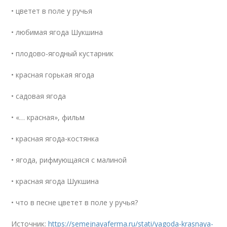
• цветет в поле у ручья
• любимая ягода Шукшина
• плодово-ягодный кустарник
• красная горькая ягода
• садовая ягода
• «… красная», фильм
• красная ягода-костянка
• ягода, рифмующаяся с малиной
• красная ягода Шукшина
• что в песне цветет в поле у ручья?
Источник:
https://semejnayaferma.ru/stati/yagoda-krasnaya-