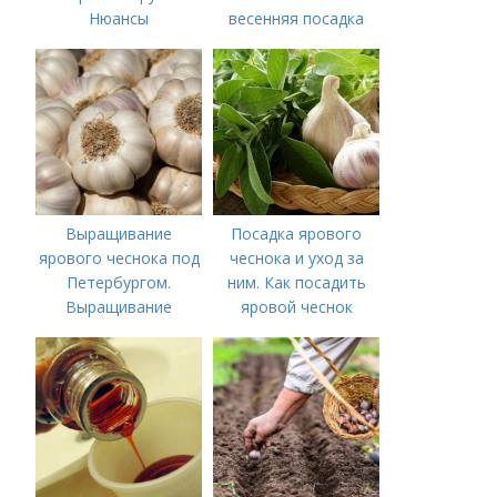
Нюансы
весенняя посадка
выращивания
чеснока — когда
озимого чеснока
лучше делать
Выращивание
Посадка ярового
ярового чеснока под
чеснока и уход за
Петербургом.
ним. Как посадить
Выращивание
яровой чеснок
ярового чеснока: 7
важных моментов