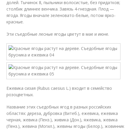
долей. Тычинок 8, пыльники волосистые, без придатков;
столбик длиннее венчика. Завязь 4-гнездная. Плод —
ягода. Ягоды вначале зеленовато-белые, потом ярко-
красные.
Эти съедобные лесные ягоды цветут в мае и июне.
Ежевика сизая (Rubus caesius L.) входит в семейство
розоцветных.
Название этих съедобных ягод в разных российских
областях: дереза, дубровка (Витеб.), ежевика, ежевика
черная, жевика (Пенз.), живика (Дон.), яжевика, жевика
(Пенз.), жевина (Могил.), жевины ягоды (Белор.), жовинник