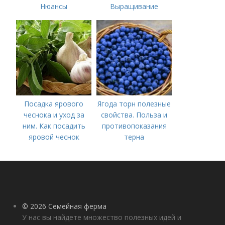
Нюансы
Выращивание
выращивания
ярового чеснока: 7
озимого чеснока
важных моментов
Посадка ярового
Ягода торн полезные
чеснока и уход за
свойства. Польза и
ним. Как посадить
противопоказания
яровой чеснок
терна
© 2026 Семейная ферма
У нас вы найдете множество полезных идей и