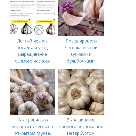
Летний чеснок
Посев ярового
посадка и уход.
чеснока весной
Выращивание
зубками и
озимого чеснока
бульбочками.
Оптимальные сроки
посадки озимого
чеснока
Как правильно
Выращивание
вырастить чеснок в
ярового чеснока под
открытом грунте.
Петербургом.