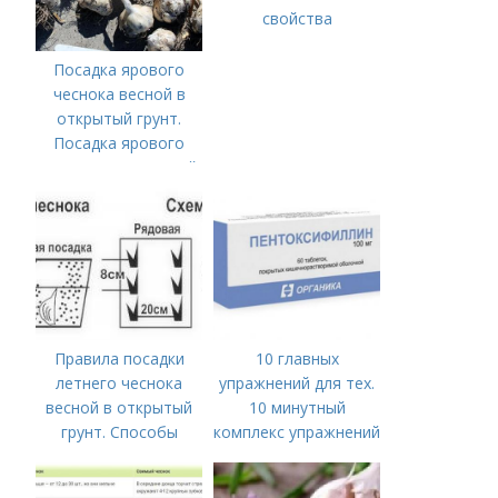
свойства
Посадка ярового
чеснока весной в
открытый грунт.
Посадка ярового
чеснока в открытый
грунт
Правила посадки
10 главных
летнего чеснока
упражнений для тех.
весной в открытый
10 минутный
грунт. Способы
комплекс упражнений
посадки чеснока
для тех, у кого нет
времени на спорт