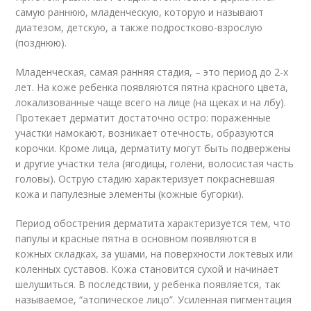
самую раннюю, младенческую, которую и называют
диатезом, детскую, а также подростково-взрослую
(позднюю).
Младенческая, самая ранняя стадия, – это период до 2-х
лет. На коже ребенка появляются пятна красного цвета,
локализованные чаще всего на лице (на щеках и на лбу).
Протекает дерматит достаточно остро: пораженные
участки намокают, возникает отечность, образуются
корочки. Кроме лица, дерматиту могут быть подвержены
и другие участки тела (ягодицы, голени, волосистая часть
головы). Острую стадию характеризует покрасневшая
кожа и папулезные элементы (кожные бугорки).
Период обострения дерматита характеризуется тем, что
папулы и красные пятна в основном появляются в
кожных складках, за ушами, на поверхности локтевых или
коленных суставов. Кожа становится сухой и начинает
шелушиться. В последствии, у ребенка появляется, так
называемое, “атопическое лицо”. Усиленная пигментация