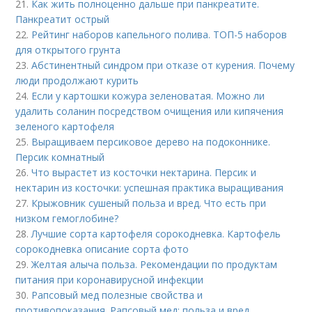
21.
Как жить полноценно дальше при панкреатите.
Панкреатит острый
22.
Рейтинг наборов капельного полива. ТОП-5 наборов
для открытого грунта
23.
Абстинентный синдром при отказе от курения. Почему
люди продолжают курить
24.
Если у картошки кожура зеленоватая. Можно ли
удалить соланин посредством очищения или кипячения
зеленого картофеля
25.
Выращиваем персиковое дерево на подоконнике.
Персик комнатный
26.
Что вырастет из косточки нектарина. Персик и
нектарин из косточки: успешная практика выращивания
27.
Крыжовник сушеный польза и вред. Что есть при
низком гемоглобине?
28.
Лучшие сорта картофеля сорокодневка. Картофель
сорокодневка описание сорта фото
29.
Желтая алыча польза. Рекомендации по продуктам
питания при коронавирусной инфекции
30.
Рапсовый мед полезные свойства и
противопоказания. Рапсовый мед: польза и вред,