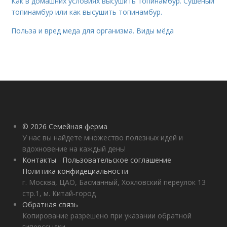
Как в домашних условиях высушить топинамбур. Сушеный
топинамбур или как высушить топинамбур.
Польза и вред меда для организма. Виды мёда
© 2026 Семейная ферма
У нас вы найдете множество полезных идей и
вдохновение на каждый день!
Контакты
Пользовательское соглашение
Политика конфидециальности
г. Москва, ЦАО, Басманный, Хохловский переулок 13
стр.1, м. Китай-город
Обратная связь
Копирование разрешено при указании обратной
гиперссылки.