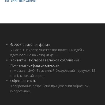
питания шиншиллы
© 2026 Семейная ферма
У нас вы найдете множество полезных идей и
вдохновение на каждый день!
Контакты
Пользовательское соглашение
Политика конфидециальности
г. Москва, ЦАО, Басманный, Хохловский переулок 13
стр.1, м. Китай-город
Обратная связь
Копирование разрешено при указании обратной
гиперссылки.