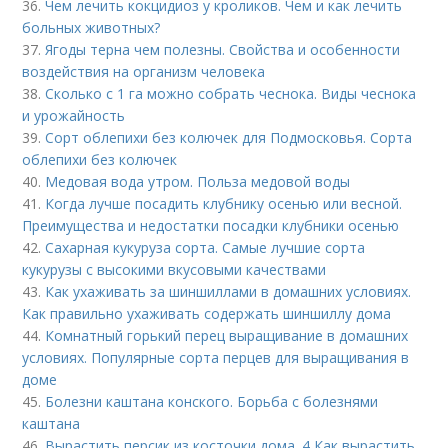
36.
Чем лечить кокцидиоз у кроликов. Чем и как лечить
больных животных?
37.
Ягоды терна чем полезны. Свойства и особенности
воздействия на организм человека
38.
Сколько с 1 га можно собрать чеснока. Виды чеснока
и урожайность
39.
Сорт облепихи без колючек для Подмосковья. Сорта
облепихи без колючек
40.
Медовая вода утром. Польза медовой воды
41.
Когда лучше посадить клубнику осенью или весной.
Преимущества и недостатки посадки клубники осенью
42.
Сахарная кукуруза сорта. Самые лучшие сорта
кукурузы с высокими вкусовыми качествами
43.
Как ухаживать за шиншиллами в домашних условиях.
Как правильно ухаживать содержать шиншиллу дома
44.
Комнатный горький перец выращивание в домашних
условиях. Популярные сорта перцев для выращивания в
доме
45.
Болезни каштана конского. Борьба с болезнями
каштана
46.
Вырастить персик из косточки дома. 4 Как вырастить