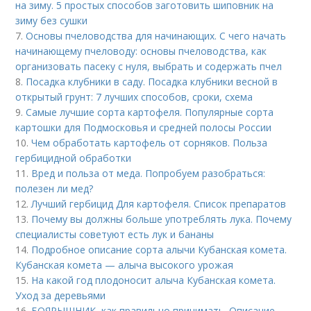
на зиму. 5 простых способов заготовить шиповник на
зиму без сушки
7.
Основы пчеловодства для начинающих. С чего начать
начинающему пчеловоду: основы пчеловодства, как
организовать пасеку с нуля, выбрать и содержать пчел
8.
Посадка клубники в саду. Посадка клубники весной в
открытый грунт: 7 лучших способов, сроки, схема
9.
Самые лучшие сорта картофеля. Популярные сорта
картошки для Подмосковья и средней полосы России
10.
Чем обработать картофель от сорняков. Польза
гербицидной обработки
11.
Вред и польза от меда. Попробуем разобраться:
полезен ли мед?
12.
Лучший гербицид Для картофеля. Список препаратов
13.
Почему вы должны больше употреблять лука. Почему
специалисты советуют есть лук и бананы
14.
Подробное описание сорта алычи Кубанская комета.
Кубанская комета — алыча высокого урожая
15.
На какой год плодоносит алыча Кубанская комета.
Уход за деревьями
16.
БОЯРЫШНИК, как правильно принимать. Описание