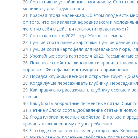
20.
Сорта вишни устойчивые к монилиозу. Сорта вишн
монилиозу для Подмосковья
21.
Красная ягода маленькая. Об этом плоде есть м
от того, что он является афродизиаком и молодильн
же он из себя в действительности представляет?
22.
Сорта картошки 2022 года. Жизнь за семена
23.
Лучшие сорта ранней картошки. Лучшие ранние со
24.
Лучшие сорта картофеля для идеального пюре. И
25.
Урожайные сорта картофеля 2022. Рассыпчатые с
26.
Полезные свойства шиповника и правила заварив
порошок - Фитофарм - инструкция по применению
27.
Посадка клубники весной в открытый грунт. Доба
28.
Когда лучше пересаживать клубнику. Пересадка кл
29.
Как правильно рассаживать клубнику осенью и ве
осенью
30.
Как убрать возрастные пигментные пятна. Симпт
31.
Летние яблоки сорта. Добавление статьи в новую
32.
Ягода клюква полезные свойства. В пользе и вред
причины к ежедневному ее употреблению
33.
Что будет если съесть зеленую картошку. Зелен
34.
Инжир свежий полезные свойства и противопоказ