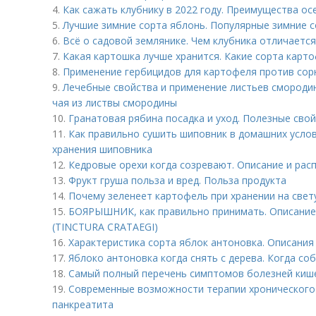
4.
Как сажать клубнику в 2022 году. Преимущества ос
5.
Лучшие зимние сорта яблонь. Популярные зимние 
6.
Всё о садовой землянике. Чем клубника отличаетс
7.
Какая картошка лучше хранится. Какие сорта карт
8.
Применение гербицидов для картофеля против сор
9.
Лечебные свойства и применение листьев смороди
чая из листвы смородины
10.
Гранатовая рябина посадка и уход. Полезные сво
11.
Как правильно сушить шиповник в домашних услов
хранения шиповника
12.
Кедровые орехи когда созревают. Описание и рас
13.
Фрукт груша польза и вред. Польза продукта
14.
Почему зеленеет картофель при хранении на свет
15.
БОЯРЫШНИК, как правильно принимать. Описан
(TINCTURA CRATAEGI)
16.
Характеристика сорта яблок антоновка. Описания
17.
Яблоко антоновка когда снять с дерева. Когда со
18.
Самый полный перечень симптомов болезней кише
19.
Современные возможности терапии хронического 
панкреатита