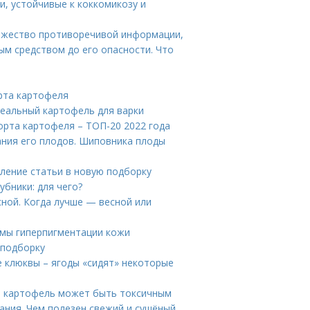
и, устойчивые к коккомикозу и
ножество противоречивой информации,
ым средством до его опасности. Что
рта картофеля
деальный картофель для варки
орта картофеля – ТОП-20 2022 года
ания его плодов. Шиповника плоды
вление статьи в новую подборку
убники: для чего?
сной. Когда лучше — весной или
омы гиперпигментации кожи
 подборку
е клюквы – ягоды «сидят» некоторые
ый картофель может быть токсичным
ания. Чем полезен свежий и сушёный