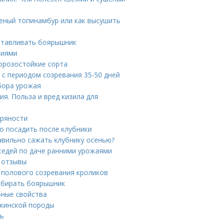
еный топинамбур или как высушить
отавливать боярышник
ниями
Морозостойкие сорта
 с периодом созревания 35-50 дней
сбора урожая
я. Польза и вред кизила для
пряности
о посадить после клубники
равильно сажать клубнику осенью?
седей по даче ранними урожаями
и отзывы
 полового созревания кроликов
собирать боярышник
бные свойства
екинской породы
нь