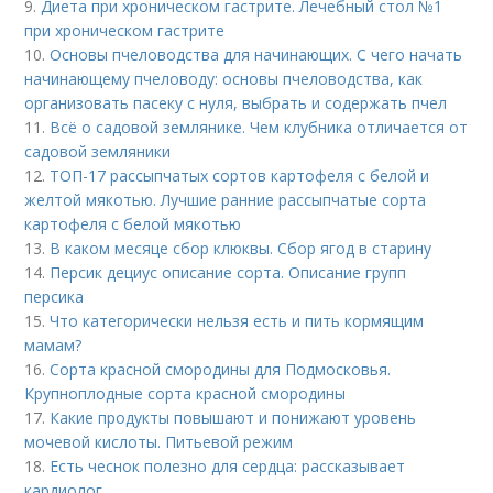
9.
Диета при хроническом гастрите. Лечебный стол №1
при хроническом гастрите
10.
Основы пчеловодства для начинающих. С чего начать
начинающему пчеловоду: основы пчеловодства, как
организовать пасеку с нуля, выбрать и содержать пчел
11.
Всё о садовой землянике. Чем клубника отличается от
садовой земляники
12.
ТОП-17 рассыпчатых сортов картофеля с белой и
желтой мякотью. Лучшие ранние рассыпчатые сорта
картофеля с белой мякотью
13.
В каком месяце сбор клюквы. Сбор ягод в старину
14.
Персик дециус описание сорта. Описание групп
персика
15.
Что категорически нельзя есть и пить кормящим
мамам?
16.
Сорта красной смородины для Подмосковья.
Крупноплодные сорта красной смородины
17.
Какие продукты повышают и понижают уровень
мочевой кислоты. Питьевой режим
18.
Есть чеснок полезно для сердца: рассказывает
кардиолог