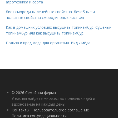
агротехника и сорта
Лист смородины лечебные свойства. Лечебные и
полезные свойства смородиновых листьев
Как в домашних условиях высушить топинамбур. Сушеный
топинамбур или как высушить топинамбур.
Польза и вред меда для организма. Виды мёда
© 2026 Семейная ферма
У нас вы найдете множество полезных идей и
вдохновение на каждый день!
Контакты
Пользовательское соглашение
Политика конфидециальности