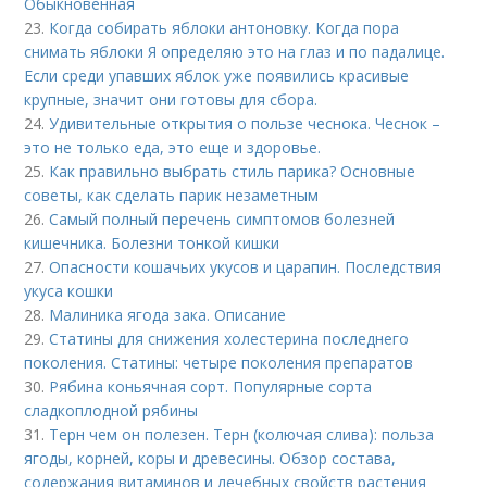
Обыкновенная
23.
Когда собирать яблоки антоновку. Когда пора
снимать яблоки Я определяю это на глаз и по падалице.
Если среди упавших яблок уже появились красивые
крупные, значит они готовы для сбора.
24.
Удивительные открытия о пользе чеснока. Чеснок –
это не только еда, это еще и здоровье.
25.
Как правильно выбрать стиль парика? Основные
советы, как сделать парик незаметным
26.
Самый полный перечень симптомов болезней
кишечника. Болезни тонкой кишки
27.
Опасности кошачьих укусов и царапин. Последствия
укуса кошки
28.
Малиника ягода зака. Описание
29.
Статины для снижения холестерина последнего
поколения. Статины: четыре поколения препаратов
30.
Рябина коньячная сорт. Популярные сорта
сладкоплодной рябины
31.
Терн чем он полезен. Терн (колючая слива): польза
ягоды, корней, коры и древесины. Обзор состава,
содержания витаминов и лечебных свойств растения