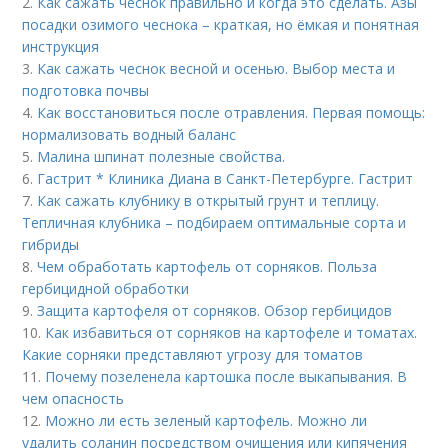
2.
Как сажать чеснок правильно и когда это сделать. Азы
посадки озимого чеснока – краткая, но ёмкая и понятная
инструкция
3.
Как сажать чеснок весной и осенью. Выбор места и
подготовка почвы
4.
Как восстановиться после отравления. Первая помощь:
нормализовать водный баланс
5.
Малина шпинат полезные свойства.
6.
Гастрит * Клиника Диана в Санкт-Петербурге. Гастрит
7.
Как сажать клубнику в открытый грунт и теплицу.
Тепличная клубника – подбираем оптимальные сорта и
гибриды
8.
Чем обработать картофель от сорняков. Польза
гербицидной обработки
9.
Защита картофеля от сорняков. Обзор гербицидов
10.
Как избавиться от сорняков на картофеле и томатах.
Какие сорняки представляют угрозу для томатов
11.
Почему позеленела картошка после выкапывания. В
чем опасность
12.
Можно ли есть зеленый картофель. Можно ли
удалить соланин посредством очищения или кипячения