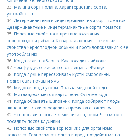
кипячения зеленого картофеля
33.
Малина сорт полана. Характеристика сорта,
урожайность
34.
Детерминантный и индетерминантный сорт томатов.
Детерминантные и индетерминантные сорта томатов
35.
Полезные свойства и противопоказания
черноплодной рябины. Коварная арония. Полезные
свойства черноплодной рябины и противопоказания к ее
употреблению
36.
Когда садить яблоню. Как посадить яблоню
37.
Чем фундук отличается от лещины. Фундук
38.
Когда лучше пересаживать кусты смородины.
Подготовка почвы и ямы
39.
Медовая вода утром. Польза медовой воды
40.
Митлайдера метод картофель. Суть метода
41.
Когда обрывать шиповник. Когда собирают плоды
шиповника и как определить время заготовления
42.
Что посадить после земляники садовой. Что можно
посадить после клубники
43.
Полезные свойства терновника для организма
человека. Тернослива: польза и вред, воздействие на