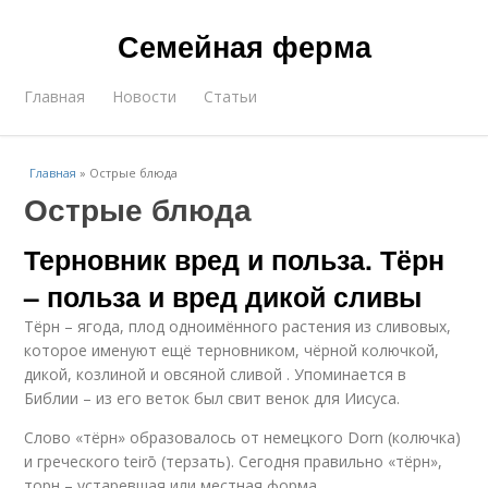
Семейная ферма
Главная
Новости
Статьи
Главная
»
Острые блюда
Острые блюда
Терновник вред и польза. Тёрн
– польза и вред дикой сливы
Тёрн – ягода, плод одноимённого растения из сливовых,
которое именуют ещё терновником, чёрной колючкой,
дикой, козлиной и овсяной сливой . Упоминается в
Библии – из его веток был свит венок для Иисуса.
Слово «тёрн» образовалось от немецкого Dorn (колючка)
и греческого teirō (терзать). Сегодня правильно «тёрн»,
торн – устаревшая или местная форма.