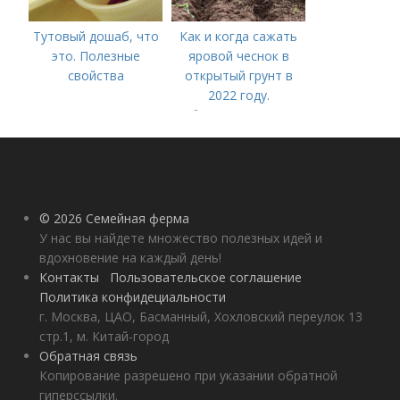
Тутовый дошаб, что
Как и когда сажать
это. Полезные
яровой чеснок в
свойства
открытый грунт в
2022 году.
Добавление статьи в
новую подборку
© 2026 Семейная ферма
У нас вы найдете множество полезных идей и
вдохновение на каждый день!
Контакты
Пользовательское соглашение
Политика конфидециальности
г. Москва, ЦАО, Басманный, Хохловский переулок 13
стр.1, м. Китай-город
Обратная связь
Копирование разрешено при указании обратной
гиперссылки.