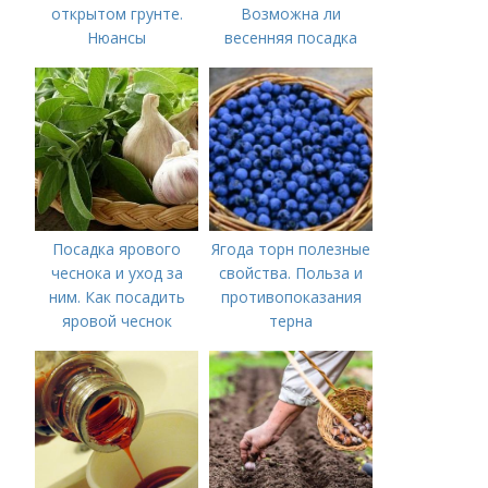
открытом грунте.
Возможна ли
Нюансы
весенняя посадка
выращивания
чеснока — когда
озимого чеснока
лучше делать
Посадка ярового
Ягода торн полезные
чеснока и уход за
свойства. Польза и
ним. Как посадить
противопоказания
яровой чеснок
терна