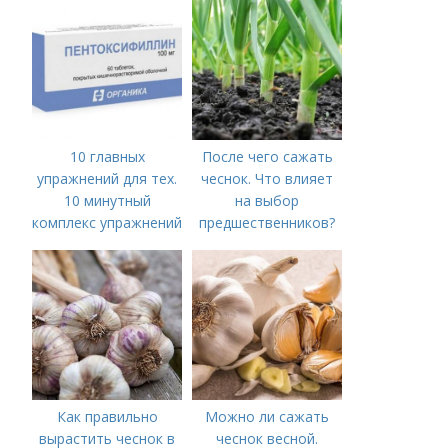
10 главных
После чего сажать
упражнений для тех.
чеснок. Что влияет
10 минутный
на выбор
комплекс упражнений
предшественников?
для тех, у кого нет
времени на спорт
Как правильно
Можно ли сажать
вырастить чеснок в
чеснок весной.