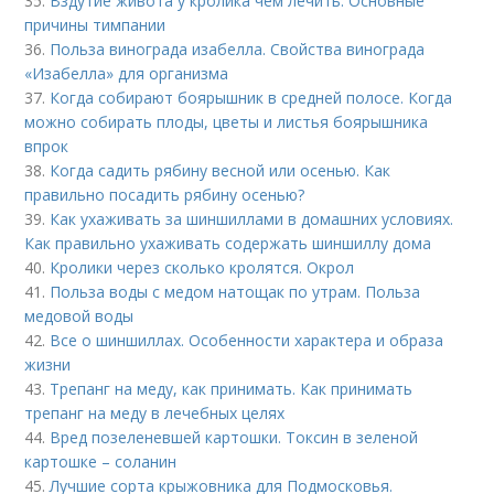
35.
Вздутие живота у кролика чем лечить. Основные
причины тимпании
36.
Польза винограда изабелла. Свойства винограда
«Изабелла» для организма
37.
Когда собирают боярышник в средней полосе. Когда
можно собирать плоды, цветы и листья боярышника
впрок
38.
Когда садить рябину весной или осенью. Как
правильно посадить рябину осенью?
39.
Как ухаживать за шиншиллами в домашних условиях.
Как правильно ухаживать содержать шиншиллу дома
40.
Кролики через сколько кролятся. Окрол
41.
Польза воды с медом натощак по утрам. Польза
медовой воды
42.
Все о шиншиллах. Особенности характера и образа
жизни
43.
Трепанг на меду, как принимать. Как принимать
трепанг на меду в лечебных целях
44.
Вред позеленевшей картошки. Токсин в зеленой
картошке – соланин
45.
Лучшие сорта крыжовника для Подмосковья.