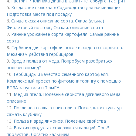
4.
Гастрит * Клиника Диана в Санкт-Петербурге. Гастрит
5.
Когда спеет клюква » Садоводство для начинающих.
Подготовка места под посадку
6.
Слива окская описание сорта. Слива (алыча)
Фиолетовый восторг, Окская: описание сорта
7.
Ранние урожайнее сорта картофеля. Самые ранние
сорта
8.
Гербицид для картофеля после всходов от сорняков.
Механизм действия гербицидов
9.
Вред и польза от меда. Попробуем разобраться:
полезен ли мед?
10.
Гербициды и качество семенного картофеля.
Комплексный проект по фитомониторингу с помощью
БПЛА запустили в ТюмГУ
11.
Мед из ягеля. Полезные свойства дягилевого меда
описание
12.
После чего сажают викторию. После, каких культур
сажать клубнику
13.
Польза и вред лимонов. Полезные свойства
14.
В каких продуктах содержится кальций. Топ-5
продуктов, богатых кальцием