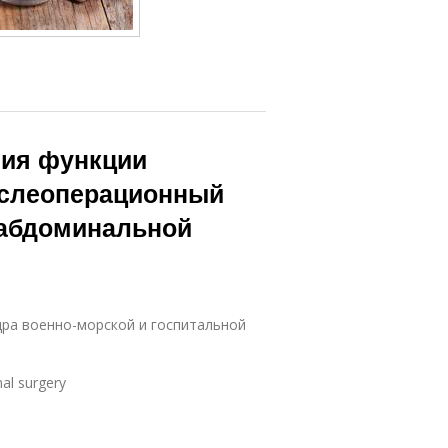
ия функции
ослеоперационный
 абдоминальной
дра военно-морской и госпитальной
nal surgery