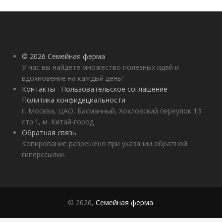
озимого чеснока
© 2026 Семейная ферма
У нас вы найдете множество полезных идей и
вдохновение на каждый день!
Контакты
Пользовательское соглашение
Политика конфидециальности
г. Москва, ЦАО, Басманный, Хохловский переулок 13
стр.1, м. Китай-город
Обратная связь
Копирование разрешено при указании обратной
гиперссылки.
© 2026,
Семейная ферма
.