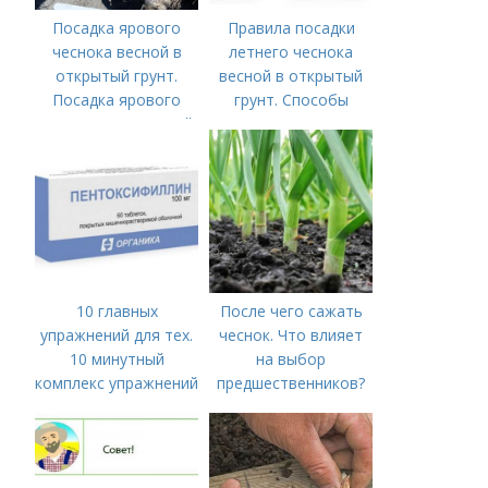
Посадка ярового
Правила посадки
чеснока весной в
летнего чеснока
открытый грунт.
весной в открытый
Посадка ярового
грунт. Способы
чеснока в открытый
посадки чеснока
грунт
10 главных
После чего сажать
упражнений для тех.
чеснок. Что влияет
10 минутный
на выбор
комплекс упражнений
предшественников?
для тех, у кого нет
времени на спорт