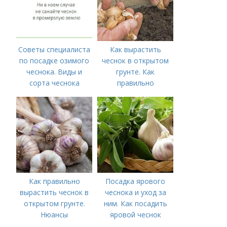
Советы специалиста
Как вырастить
по посадке озимого
чеснок в открытом
чеснока. Виды и
грунте. Как
сорта чеснока
правильно
выращивать чеснок в
открытом грунте
Как правильно
Посадка ярового
вырастить чеснок в
чеснока и уход за
открытом грунте.
ним. Как посадить
Нюансы
яровой чеснок
выращивания