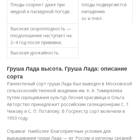
Плоды созреют даже при
плоды подвергаются
хмурой и пасмурной погоде.
нападению
ос и пчёл .
Высокая скороплодность —
плодоношение наступает на
2–4 год после прививки.
Высокая урожайность.
Груша Лада высота. Груша Лада: описание
сорта
Раннеспелый сорт груши Лада был выведен в Московской
сельскохозяйственной академии им. К. А. Тимирязева
путем скрещивания культур Лесная красавица и Ольга.
Авторство принадлежит российским селекционерам С. Т.
Чижову и С. П. Потапову. В Госреестр сорт включили в
1993 году.
Справка! Наиболее благоприятные условия для
выращивания груши Лада — юг России и регионы средней