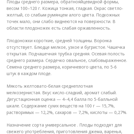
Плоды среднего размера, обратнояйцевидной формы,
весом 100–120 г. Кожица тонкая, гладкая. Окрас светло-
желтый, со слабым румянцем алого цвета. Подкожных
точек мало, они слабо виднеются на поверхности. В
области плодоножек есть слабая оржавленность.
Плодоножки короткие, средней толщины. Воронка
отсутствует. Блюдце мелкое, узкое и бугристое. Чашечка
открытая. Подчашечная трубка средняя. Осевая полость
среднего размера. Сердечко овальное, слабовыраженное.
Семена среднего размера, коричневого цвета, по 5-6
штук в каждом плоде.
Мякоть желтовато-белая среднеплотная
мелкозернистая. Вкус кисло-сладкий, аромат слабый.
Дегустационная оценка — 4–4,4 балла по 5-балльной
шкале. Содержание сухих веществ на 100 г — 15,7%,
растворимых — 12,2%, сахаров — 7,2%, кислоты — 0,27%.
Назначение сорта универсальное . Плоды подходят для
свежего употребления, приготовления джема, варенья,