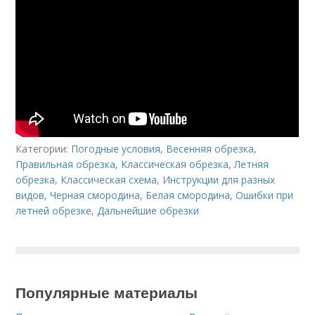
Категории:
Погодные условия
,
Весенняя обрезка
,
Правильная обрезка
,
Классическая обрезка
,
Летняя
обрезка
,
Классическая схема
,
Инструкции для разных
видов
,
Черная смородина
,
Белая смородина
,
Ошибки при
летней обрезке
,
Дальнейшие обрезки
Популярные материалы