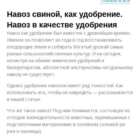
Показать все
Навоз свиной, как удобрение.
Кроличий навоз
Навоз для огурцов
Навоз в качестве удобрения
Навоз как удобрение был известен с древнейших времен.
Именно он позволяет из года в год восстанавливать
плодородие земли и собирать богатый урожай самых
Жидкий навоз
Навоз в почву
разных сельскохозяйственных культур. И на сегодня,
несмотря на обилие химических удобрений и
биопрепаратов, абсолютной альтернативы натуральному
навозу не существует.
Навоз на поля
Однако удобрение навозом имеет ряд тонкостей. Как
использовать его, чтобы не навредить — рассказывается
в нашей статье.
Что же такое навоз? Под ним понимается, состоящее из
отходов жизнедеятельности животных, перемешанных с
подстилочными материалами: в основном соломой (из
ржи и пшеницы).