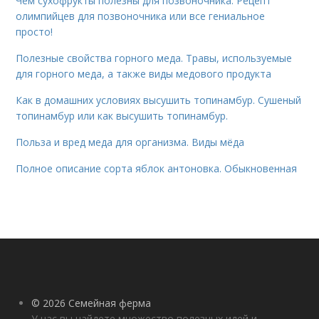
Чем сухофрукты полезны для позвоночника. Рецепт
олимпийцев для позвоночника или все гениальное
просто!
Полезные свойства горного меда. Травы, используемые
для горного меда, а также виды медового продукта
Как в домашних условиях высушить топинамбур. Сушеный
топинамбур или как высушить топинамбур.
Польза и вред меда для организма. Виды мёда
Полное описание сорта яблок антоновка. Обыкновенная
© 2026 Семейная ферма
У нас вы найдете множество полезных идей и