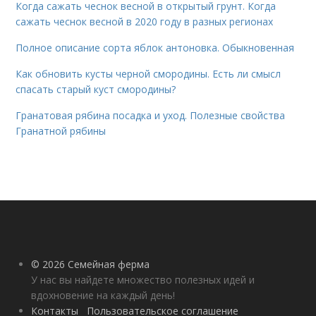
Когда сажать чеснок весной в открытый грунт. Когда
сажать чеснок весной в 2020 году в разных регионах
Полное описание сорта яблок антоновка. Обыкновенная
Как обновить кусты черной смородины. Есть ли смысл
спасать старый куст смородины?
Гранатовая рябина посадка и уход. Полезные свойства
Гранатной рябины
© 2026 Семейная ферма
У нас вы найдете множество полезных идей и
вдохновение на каждый день!
Контакты
Пользовательское соглашение