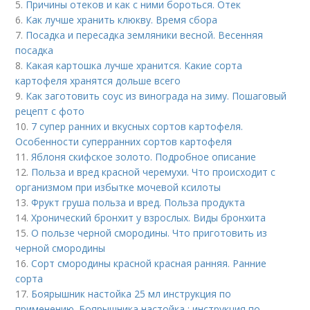
5.
Причины отеков и как с ними бороться. Отек
6.
Как лучше хранить клюкву. Время сбора
7.
Посадка и пересадка земляники весной. Весенняя
посадка
8.
Какая картошка лучше хранится. Какие сорта
картофеля хранятся дольше всего
9.
Как заготовить соус из винограда на зиму. Пошаговый
рецепт с фото
10.
7 супер ранних и вкусных сортов картофеля.
Особенности суперранних сортов картофеля
11.
Яблоня скифское золото. Подробное описание
12.
Польза и вред красной черемухи. Что происходит с
организмом при избытке мочевой ксилоты
13.
Фрукт груша польза и вред. Польза продукта
14.
Хронический бронхит у взрослых. Виды бронхита
15.
О пользе черной смородины. Что приготовить из
черной смородины
16.
Сорт смородины красной красная ранняя. Ранние
сорта
17.
Боярышник настойка 25 мл инструкция по
применению. Боярышника настойка : инструкция по