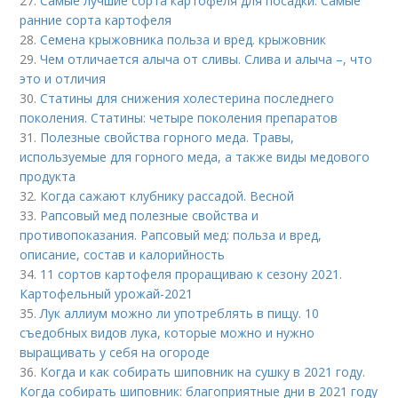
27.
Самые лучшие сорта картофеля для посадки. Самые
ранние сорта картофеля
28.
Семена крыжовника польза и вред. крыжовник
29.
Чем отличается алыча от сливы. Слива и алыча –, что
это и отличия
30.
Статины для снижения холестерина последнего
поколения. Статины: четыре поколения препаратов
31.
Полезные свойства горного меда. Травы,
используемые для горного меда, а также виды медового
продукта
32.
Когда сажают клубнику рассадой. Весной
33.
Рапсовый мед полезные свойства и
противопоказания. Рапсовый мед: польза и вред,
описание, состав и калорийность
34.
11 сортов картофеля проращиваю к сезону 2021.
Картофельный урожай-2021
35.
Лук аллиум можно ли употреблять в пищу. 10
съедобных видов лука, которые можно и нужно
выращивать у себя на огороде
36.
Когда и как собирать шиповник на сушку в 2021 году.
Когда собирать шиповник: благоприятные дни в 2021 году