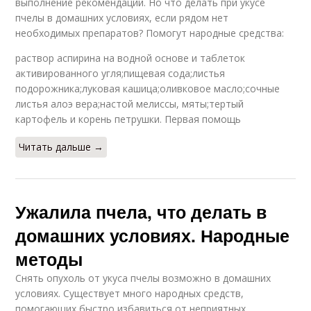
выполнение рекомендаций. Но что делать при укусе
пчелы в домашних условиях, если рядом нет
необходимых препаратов? Помогут народные средства:
раствор аспирина на водной основе и таблеток
активированного угля;пищевая сода;листья
подорожника;луковая кашица;оливковое масло;сочные
листья алоэ вера;настой мелиссы, мяты;тертый
картофель и корень петрушки. Первая помощь
Читать дальше →
Ужалила пчела, что делать в
домашних условиях. Народные
методы
Снять опухоль от укуса пчелы возможно в домашних
условиях. Существует много народных средств,
помогающих быстро избавиться от неприятных