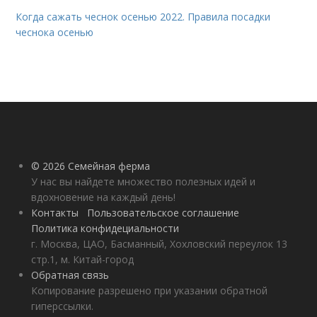
Когда сажать чеснок осенью 2022. Правила посадки
чеснока осенью
© 2026 Семейная ферма
У нас вы найдете множество полезных идей и
вдохновение на каждый день!
Контакты
Пользовательское соглашение
Политика конфидециальности
г. Москва, ЦАО, Басманный, Хохловский переулок 13
стр.1, м. Китай-город
Обратная связь
Копирование разрешено при указании обратной
гиперссылки.