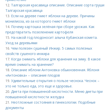
12.
Талгарская красавица описание. Описание сорта груши
Талгарская красавица
13.
Если на дереве гниют яблоки на дереве. Причины
монилиоза, из-за которого гниют яблоки
14.
Почему картошка зелёная при сборе урожая. Как
предотвратить позеленение картофеля
15.
На какой год плодоносит алыча Кубанская комета.
Уход за деревьями
16.
Чем полезен сушеный Инжир. 5 самых полезных
свойств сушеного инжира
17.
Когда снимать яблоки для хранения на зиму. В какое
время снимать на хранение?
18.
Описание яблони Антоновка обыкновенная. Яблоня
«Антоновка» – описание плодов
19.
Удивительные открытия о пользе чеснока. Чеснок –
это не только еда, это еще и здоровье.
20.
Диета при повышенной кислотности. Меню диеты при
повышенной кислотности желудка
21.
Неотложные состояния в гинекологии. Подобные
документы