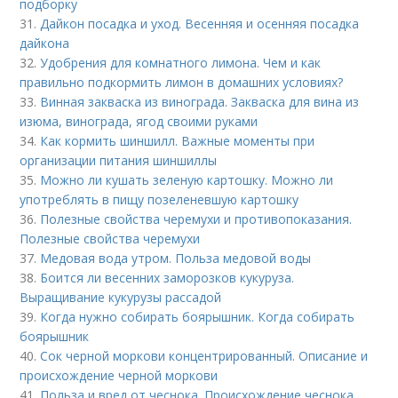
подборку
31.
Дайкон посадка и уход. Весенняя и осенняя посадка
дайкона
32.
Удобрения для комнатного лимона. Чем и как
правильно подкормить лимон в домашних условиях?
33.
Винная закваска из винограда. Закваска для вина из
изюма, винограда, ягод своими руками
34.
Как кормить шиншилл. Важные моменты при
организации питания шиншиллы
35.
Можно ли кушать зеленую картошку. Можно ли
употреблять в пищу позеленевшую картошку
36.
Полезные свойства черемухи и противопоказания.
Полезные свойства черемухи
37.
Медовая вода утром. Польза медовой воды
38.
Боится ли весенних заморозков кукуруза.
Выращивание кукурузы рассадой
39.
Когда нужно собирать боярышник. Когда собирать
боярышник
40.
Сок черной моркови концентрированный. Описание и
происхождение черной моркови
41.
Польза и вред от чеснока. Происхождение чеснока