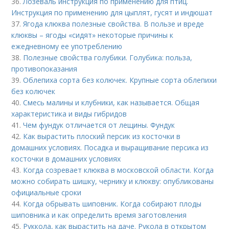
36.
Лозеваль инструкция по применению для птиц.
Инструкция по применению для цыплят, гусят и индюшат
37.
Ягода клюква полезные свойства. В пользе и вреде
клюквы – ягоды «сидят» некоторые причины к
ежедневному ее употреблению
38.
Полезные свойства голубики. Голубика: польза,
противопоказания
39.
Облепиха сорта без колючек. Крупные сорта облепихи
без колючек
40.
Смесь малины и клубники, как называется. Общая
характеристика и виды гибридов
41.
Чем фундук отличается от лещины. Фундук
42.
Как вырастить плоский персик из косточки в
домашних условиях. Посадка и выращивание персика из
косточки в домашних условиях
43.
Когда созревает клюква в московской области. Когда
можно собирать шишку, чернику и клюкву: опубликованы
официальные сроки
44.
Когда обрывать шиповник. Когда собирают плоды
шиповника и как определить время заготовления
45.
Руккола, как вырастить на даче. Рукола в открытом