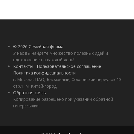
© 2026 Семейная ферма
У нас вы найдете множество полезных идей и
вдохновение на каждый день!
Контакты
Пользовательское соглашение
Политика конфидециальности
г. Москва, ЦАО, Басманный, Хохловский переулок 13
стр.1, м. Китай-город
Обратная связь
Копирование разрешено при указании обратной
гиперссылки.