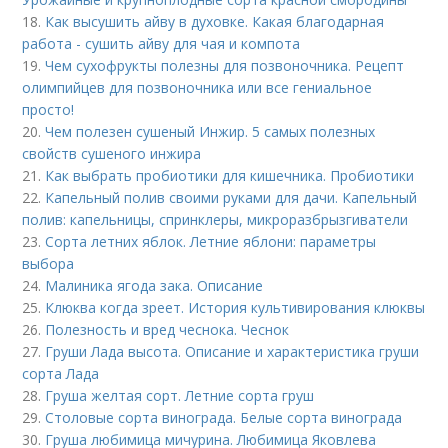
18.
Как высушить айву в духовке. Какая благодарная
работа - сушить айву для чая и компота
19.
Чем сухофрукты полезны для позвоночника. Рецепт
олимпийцев для позвоночника или все гениальное
просто!
20.
Чем полезен сушеный Инжир. 5 самых полезных
свойств сушеного инжира
21.
Как выбрать пробиотики для кишечника. Пробиотики
22.
Капельный полив своими руками для дачи. Капельный
полив: капельницы, спринклеры, микроразбрызгиватели
23.
Сорта летних яблок. Летние яблони: параметры
выбора
24.
Малиника ягода зака. Описание
25.
Клюква когда зреет. История культивирования клюквы
26.
Полезность и вред чеснока. Чеснок
27.
Груши Лада высота. Описание и характеристика груши
сорта Лада
28.
Груша желтая сорт. Летние сорта груш
29.
Столовые сорта винограда. Белые сорта винограда
30.
Груша любимица мичурина. Любимица Яковлева