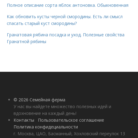
Полное описание сорта яблок антоновка. Обыкновенная
Как обновить кусты черной смородины. Есть ли смысл
спасать старый куст смородины?
Гранатовая рябина посадка и уход. Полезные свойства
Гранатной рябины
© 2026 Семейная ферма
У нас вы найдете множество полезных идей и
вдохновение на каждый день!
Контакты
Пользовательское соглашение
Политика конфидециальности
г. Москва, ЦАО, Басманный, Хохловский переулок 13