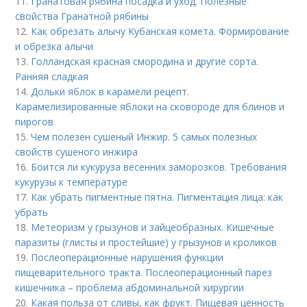
11.
Гранатовая рябина посадка и уход. Полезные
свойства Гранатной рябины
12.
Как обрезать алычу Кубанская комета. Формирование
и обрезка алычи
13.
Голландская красная смородина и другие сорта.
Ранняя сладкая
14.
Дольки яблок в карамели рецепт.
Карамелизированные яблоки на сковороде для блинов и
пирогов
15.
Чем полезен сушеный Инжир. 5 самых полезных
свойств сушеного инжира
16.
Боится ли кукуруза весенних заморозков. Требования
кукурузы к температуре
17.
Как убрать пигментные пятна. Пигментация лица: как
убрать
18.
Метеоризм у грызунов и зайцеобразных. Кишечные
паразиты (глисты и простейшие) у грызунов и кроликов
19.
Послеоперационные нарушения функции
пищеварительного тракта. Послеоперационный парез
кишечника – проблема абдоминальной хирургии
20.
Какая польза от сливы, как фрукт. Пищевая ценность