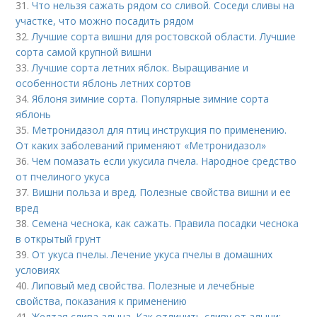
31.
Что нельзя сажать рядом со сливой. Соседи сливы на
участке, что можно посадить рядом
32.
Лучшие сорта вишни для ростовской области. Лучшие
сорта самой крупной вишни
33.
Лучшие сорта летних яблок. Выращивание и
особенности яблонь летних сортов
34.
Яблоня зимние сорта. Популярные зимние сорта
яблонь
35.
Метронидазол для птиц инструкция по применению.
От каких заболеваний применяют «Метронидазол»
36.
Чем помазать если укусила пчела. Народное средство
от пчелиного укуса
37.
Вишни польза и вред. Полезные свойства вишни и ее
вред
38.
Семена чеснока, как сажать. Правила посадки чеснока
в открытый грунт
39.
От укуса пчелы. Лечение укуса пчелы в домашних
условиях
40.
Липовый мед свойства. Полезные и лечебные
свойства, показания к применению
41.
Желтая слива алыча. Как отличить сливу от алычи: