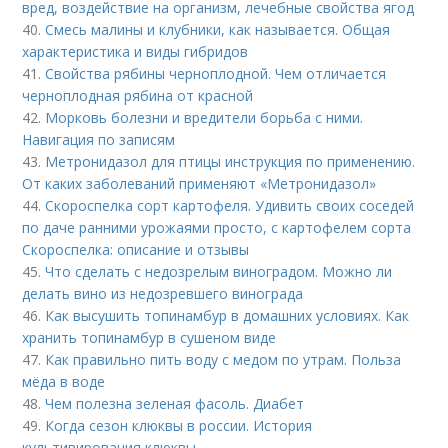
вред, воздействие на организм, лечебные свойства ягод
40.
Смесь малины и клубники, как называется. Общая
характеристика и виды гибридов
41.
Свойства рябины черноплодной. Чем отличается
черноплодная рябина от красной
42.
Морковь болезни и вредители борьба с ними.
Навигация по записям
43.
Метронидазол для птицы инструкция по применению.
От каких заболеваний применяют «Метронидазол»
44.
Скороспелка сорт картофеля. Удивить своих соседей
по даче ранними урожаями просто, с картофелем сорта
Скороспелка: описание и отзывы
45.
Что сделать с недозрелым виноградом. Можно ли
делать вино из недозревшего винограда
46.
Как высушить топинамбур в домашних условиях. Как
хранить топинамбур в сушеном виде
47.
Как правильно пить воду с медом по утрам. Польза
мёда в воде
48.
Чем полезна зеленая фасоль. Диабет
49.
Когда сезон клюквы в россии. История
культивирования клюквы