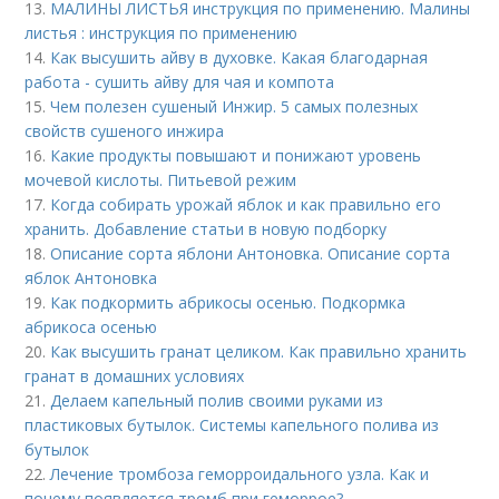
13.
МАЛИНЫ ЛИСТЬЯ инструкция по применению. Малины
листья : инструкция по применению
14.
Как высушить айву в духовке. Какая благодарная
работа - сушить айву для чая и компота
15.
Чем полезен сушеный Инжир. 5 самых полезных
свойств сушеного инжира
16.
Какие продукты повышают и понижают уровень
мочевой кислоты. Питьевой режим
17.
Когда собирать урожай яблок и как правильно его
хранить. Добавление статьи в новую подборку
18.
Описание сорта яблони Антоновка. Описание сорта
яблок Антоновка
19.
Как подкормить абрикосы осенью. Подкормка
абрикоса осенью
20.
Как высушить гранат целиком. Как правильно хранить
гранат в домашних условиях
21.
Делаем капельный полив своими руками из
пластиковых бутылок. Системы капельного полива из
бутылок
22.
Лечение тромбоза геморроидального узла. Как и
почему появляется тромб при геморрое?