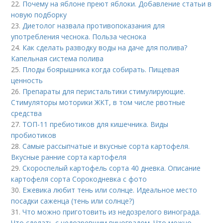
22.
Почему на яблоне преют яблоки. Добавление статьи в
новую подборку
23.
Диетолог назвала противопоказания для
употребления чеснока. Польза чеснока
24.
Как сделать разводку воды на даче для полива?
Капельная система полива
25.
Плоды боярышника когда собирать. Пищевая
ценность
26.
Препараты для перистальтики стимулирующие.
Стимуляторы моторики ЖКТ, в том числе рвотные
средства
27.
ТОП-11 пребиотиков для кишечника. Виды
пробиотиков
28.
Самые рассыпчатые и вкусные сорта картофеля.
Вкусные ранние сорта картофеля
29.
Скороспелый картофель сорта 40 дневка. Описание
картофеля сорта Сорокодневка с фото
30.
Ежевика любит тень или солнце. Идеальное место
посадки саженца (тень или солнце?)
31.
Что можно приготовить из недозрелого винограда.
Что сделать с недозревшим виноградом. Что можно