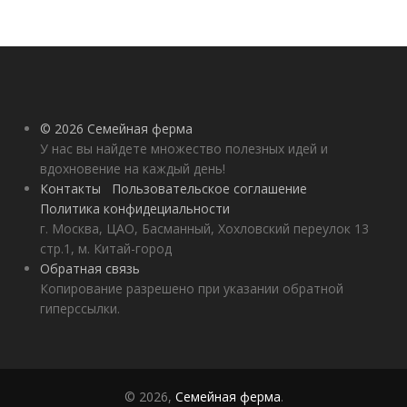
© 2026 Семейная ферма
У нас вы найдете множество полезных идей и
вдохновение на каждый день!
Контакты
Пользовательское соглашение
Политика конфидециальности
г. Москва, ЦАО, Басманный, Хохловский переулок 13
стр.1, м. Китай-город
Обратная связь
Копирование разрешено при указании обратной
гиперссылки.
© 2026,
Семейная ферма
.