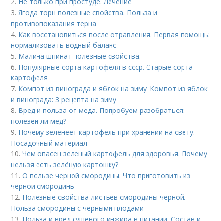
2.
Не только при простуде. Лечение
3.
Ягода торн полезные свойства. Польза и
противопоказания терна
4.
Как восстановиться после отравления. Первая помощь:
нормализовать водный баланс
5.
Малина шпинат полезные свойства.
6.
Популярные сорта картофеля в ссср. Старые сорта
картофеля
7.
Компот из винограда и яблок на зиму. Компот из яблок
и винограда: 3 рецепта на зиму
8.
Вред и польза от меда. Попробуем разобраться:
полезен ли мед?
9.
Почему зеленеет картофель при хранении на свету.
Посадочный материал
10.
Чем опасен зеленый картофель для здоровья. Почему
нельзя есть зелёную картошку?
11.
О пользе черной смородины. Что приготовить из
черной смородины
12.
Полезные свойства листьев смородины черной.
Польза смородины с черными плодами
13.
Польза и вред сушеного инжира в питании. Состав и