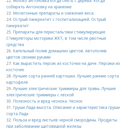
22.
Яблоко антоновка когда снять с дерева. Когда
собирать Антоновку на хранение
23.
Мочегонные препараты и снижение веса.
24.
Острый панкреатит с госпитализацией. Острый
панкреатит
25.
Препараты для перистальтики стимулирующие.
Стимуляторы моторики ЖКТ, в том числе рвотные
средства
26.
Капельный полив домашних цветов. Автополив
цветов своими руками
27.
Как вырастить персик из косточки на даче. Персики из
косточек
28.
Лучшие сорта ранней картошки. Лучшие ранние сорта
картофеля
29.
Лучшие электрические триммеры для травы. Лучшие
электрические триммеры с леской
30.
Полезность и вред чеснока. Чеснок
31.
Груши Лада высота. Описание и характеристика груши
сорта Лада
32.
Польза и вред листьев черной смородины. Продукты
при заболевании щитовидной железы