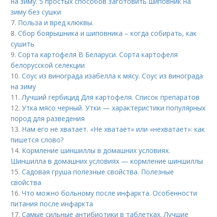
на зиму. 5 простых способов заготовить шиповник на
зиму без сушки
7.
Польза и вред клюквы.
8.
Сбор боярышника и шиповника – когда собирать, как
сушить
9.
Сорта картофеля В Беларуси. Сорта картофеля
белорусской селекции
10.
Соус из винограда изабелла к мясу. Соус из винограда
на зиму
11.
Лучший гербицид Для картофеля. Список препаратов
12.
Утка мясо черный. Утки — характеристики популярных
пород для разведения
13.
Нам его не хватает. «Не хватает» или «нехватает»: как
пишется слово?
14.
Кормление шиншиллы в домашних условиях.
Шиншилла в домашних условиях — кормление шиншиллы
15.
Садовая груша полезные свойства. Полезные
свойства
16.
Что можно больному после инфаркта. Особенности
питания после инфаркта
17.
Самые сильные антибиотики в таблетках. Лучшие