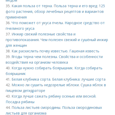
медом
35.
Какая польза от терна. Польза терна и его вред: 125
фото растения, обзор лечебных рецептов и вариантов
применения
36.
Что поможет от укуса пчелы. Народное средство от
пчелиного укуса
37.
Инжир свежий полезные свойства и
противопоказания. Чем полезен свежий и сушёный инжир
для женщин
38.
Как раскислить почву известью. Гашеная известь
39.
Ягоды терна чем полезны. Свойства и особенности
воздействия на организм человека
40.
Когда нужно собирать боярышник. Когда собирать
боярышник
41.
Белая клубника сорта. Белая клубника: лучшие сорта
42.
Можно ли сушить недозрелые яблоки. Сушка яблок в
пищевом дегидраторе
43.
Когда лучше сажать рябину осенью или весной.
Посадка рябины
44.
Польза листьев смородины. Польза смородиновых
листьев для организма