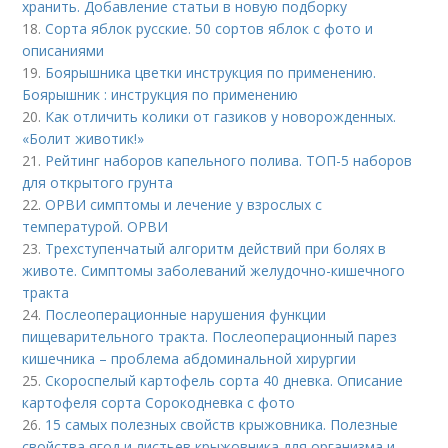
хранить. Добавление статьи в новую подборку
18.
Сорта яблок русские. 50 сортов яблок с фото и
описаниями
19.
Боярышника цветки инструкция по применению.
Боярышник : инструкция по применению
20.
Как отличить колики от газиков у новорожденных.
«Болит животик!»
21.
Рейтинг наборов капельного полива. ТОП-5 наборов
для открытого грунта
22.
ОРВИ симптомы и лечение у взрослых с
температурой. ОРВИ
23.
Трехступенчатый алгоритм действий при болях в
животе. Симптомы заболеваний желудочно-кишечного
тракта
24.
Послеоперационные нарушения функции
пищеварительного тракта. Послеоперационный парез
кишечника – проблема абдоминальной хирургии
25.
Скороспелый картофель сорта 40 дневка. Описание
картофеля сорта Сорокодневка с фото
26.
15 самых полезных свойств крыжовника. Полезные
свойства ягод и листьев крыжовника для организма и