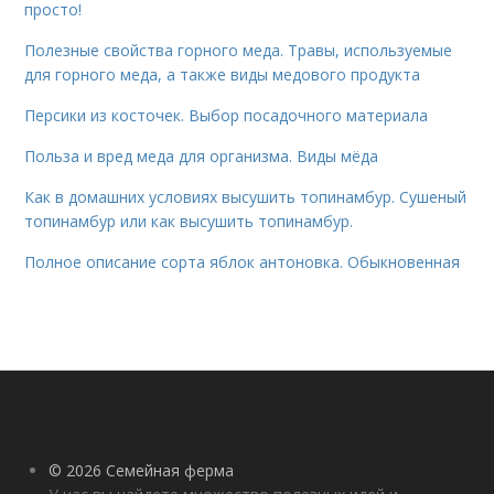
просто!
Полезные свойства горного меда. Травы, используемые
для горного меда, а также виды медового продукта
Персики из косточек. Выбор посадочного материала
Польза и вред меда для организма. Виды мёда
Как в домашних условиях высушить топинамбур. Сушеный
топинамбур или как высушить топинамбур.
Полное описание сорта яблок антоновка. Обыкновенная
© 2026 Семейная ферма