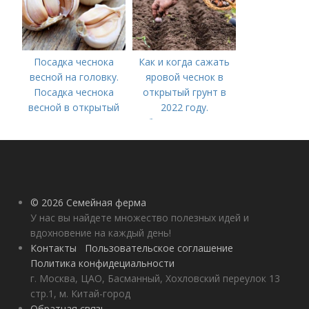
Посадка чеснока
Как и когда сажать
весной на головку.
яровой чеснок в
Посадка чеснока
открытый грунт в
весной в открытый
2022 году.
грунт
Добавление статьи в
новую подборку
© 2026 Семейная ферма
У нас вы найдете множество полезных идей и
вдохновение на каждый день!
Контакты
Пользовательское соглашение
Политика конфидециальности
г. Москва, ЦАО, Басманный, Хохловский переулок 13
стр.1, м. Китай-город
Обратная связь