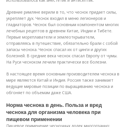
использовалось как анестетик и антисептик.
Древние римляне верили в то, что чеснок придает силы,
укрепляет дух. Чеснок входил в меню легионеров и
гладиаторов. Чеснок был основным компонентом многих
лечебных рецептов в древнем Китае, Индии и Тибете.
Первые мореплаватели и землеоткрыватели,
отправляясь в путешествие, обязательно брали с собой
запасы чеснока. Чеснок спасал их от цинги и других
болезней. В средние века чеснок спасал Европу от чумы.
На Руси чесноком лечили практически все болезни.
В настоящее время основным производителем чеснока в
мире являются Китай и Индия. Россия также занимает
ведущие мировые позиции по выращиванию чеснока и
обгоняет по объемам даже США.
Норма чеснока в день. Польза и вред
чеснока для организма человека при
пищевом применении
Пищевое применение чесночных долек многогранно: