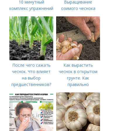
10 минутный
Выращивание
комплекс упражнений
озимого чеснока
для тех, у кого нет
времени на спорт
После чего сажать
Как вырастить
чеснок. Что влияет
чеснок в открытом
на выбор
грунте. Как
предшественников?
правильно
выращивать чеснок в
открытом грунте