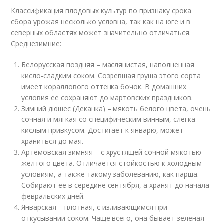
Классификация плодовых культур по признаку срока
сбора урожая несколько условна, так как на юге и в
северных областях может значительно отличаться.
Среднезимние:
Белорусская поздняя – маслянистая, наполненная
кисло-сладким соком. Созревшая груша этого сорта
имеет кораллового оттенка бочок. В домашних
условия ее сохраняют до мартовских праздников.
Зимний дюшес (Деканка) – мякоть белого цвета, очень
сочная и мягкая со специфическим винным, слегка
кислым привкусом. Достигает к январю, может
храниться до мая.
Артемовская зимняя – с хрустящей сочной мякотью
желтого цвета. Отличается стойкостью к холодным
условиям, а также такому заболеванию, как парша.
Собирают ее в середине сентября, а хранят до начала
февральских дней.
Январская – плотная, с изливающимся при
откусывании соком. Чаще всего, она бывает зеленая