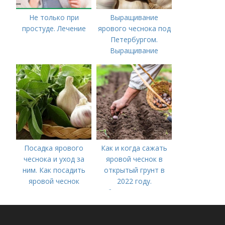
Не только при
Выращивание
простуде. Лечение
ярового чеснока под
Петербургом.
Выращивание
ярового чеснока: 7
важных моментов
Посадка ярового
Как и когда сажать
чеснока и уход за
яровой чеснок в
ним. Как посадить
открытый грунт в
яровой чеснок
2022 году.
Добавление статьи в
новую подборку