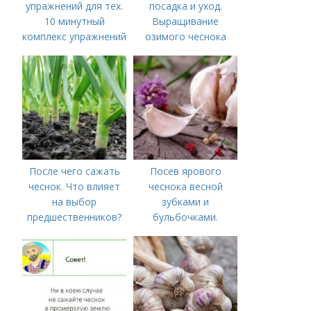
упражнений для тех.
посадка и уход.
10 минутный
Выращивание
комплекс упражнений
озимого чеснока
для тех, у кого нет
времени на спорт
После чего сажать
Посев ярового
чеснок. Что влияет
чеснока весной
на выбор
зубками и
предшественников?
бульбочками.
Оптимальные сроки
посадки озимого
чеснока