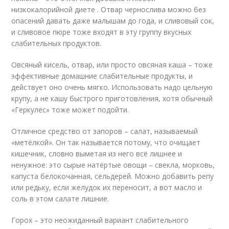
низкокалорийной диете . Отвар чернослива можно без
опасений давать даже малышам до года, и сливовый сок,
и сливовое пюре тоже входят в эту группу вкусных
слабительных продуктов.
Овсяный кисель, отвар, или просто овсяная каша – тоже
эффективные домашние слабительные продукты, и
действует оно очень мягко. Использовать надо цельную
крупу, а не кашу быстрого приготовления, хотя обычный
«Геркулес» тоже может подойти.
Отличное средство от запоров – салат, называемый
«метёлкой». Он так называется потому, что очищает
кишечник, словно выметая из него всё лишнее и
ненужное: это сырые натёртые овощи – свекла, морковь,
капуста белокочанная, сельдерей. Можно добавить репу
или редьку, если желудок их переносит, а вот масло и
соль в этом салате лишние.
Горох – это неожиданный вариант слабительного