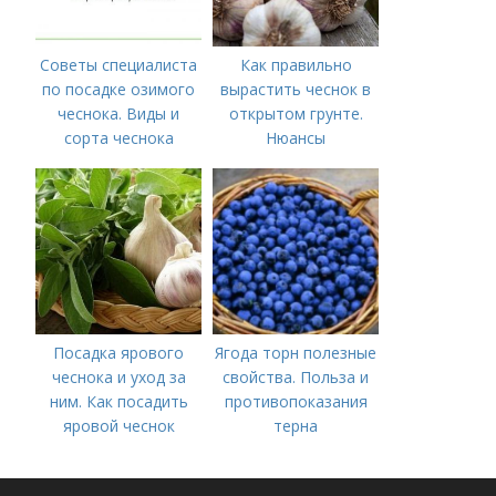
Советы специалиста
Как правильно
по посадке озимого
вырастить чеснок в
чеснока. Виды и
открытом грунте.
сорта чеснока
Нюансы
выращивания
озимого чеснока
Посадка ярового
Ягода торн полезные
чеснока и уход за
свойства. Польза и
ним. Как посадить
противопоказания
яровой чеснок
терна