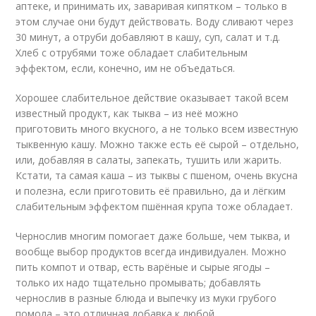
аптеке, и принимать их, заваривая кипятком – только в
этом случае они будут действовать. Воду сливают через
30 минут, а отруби добавляют в кашу, суп, салат и т.д.
Хлеб с отрубями тоже обладает слабительным
эффектом, если, конечно, им не объедаться.
Хорошее слабительное действие оказывает такой всем
известный продукт, как тыква – из неё можно
приготовить много вкусного, а не только всем известную
тыквенную кашу. Можно также есть её сырой – отдельно,
или, добавляя в салаты, запекать, тушить или жарить.
Кстати, та самая каша – из тыквы с пшеном, очень вкусна
и полезна, если приготовить её правильно, да и лёгким
слабительным эффектом пшённая крупа тоже обладает.
Чернослив многим помогает даже больше, чем тыква, и
вообще выбор продуктов всегда индивидуален. Можно
пить компот и отвар, есть варёные и сырые ягоды –
только их надо тщательно промывать; добавлять
чернослив в разные блюда и выпечку из муки грубого
помола – это отличная добавка к любой