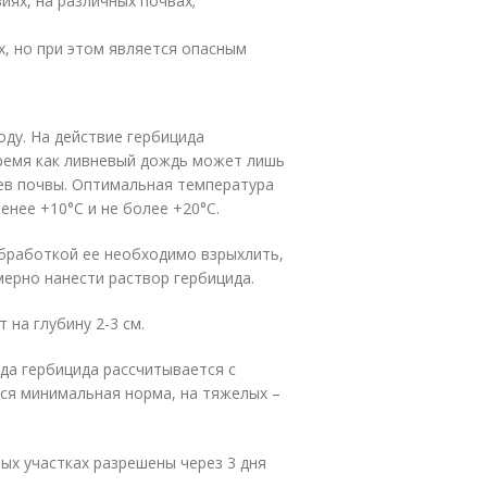
ях, на различных почвах;
, но при этом является опасным
ду. На действие гербицида
ремя как ливневый дождь может лишь
оев почвы. Оптимальная температура
енее +10°С и не более +20°С.
обработкой ее необходимо взрыхлить,
мерно нанести раствор гербицида.
 на глубину 2-3 см.
да гербицида рассчитывается с
тся минимальная норма, на тяжелых –
х участках разрешены через 3 дня