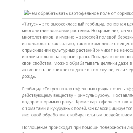
«Титус» – это высококлассный гербицид, основная це
многолетние злаковые растения. Но кроме них, он у
многолетников, а именно – зарослей полевой березк
использовать как сольно, так и в комплексе с вещес
опрыскивании культурных растений химикат не наноси
исключительно на сорные травы. Попадая в почвенны
свои свойства. Можно обрабатывать делянки даже в 
активность не снижается даже в том случае, если че
дождь.
Гербицид «Титус» на картофельных грядках очень эф
действующему веществу – римсульфурону. Поставляе
водорастворимых гранул. Кроме картофеля его так 
с томатами и кукурузных полей. Он классифицируется
листовой обработки, с избирательным воздействием
Поглощение происходит при помощи поверхности лист