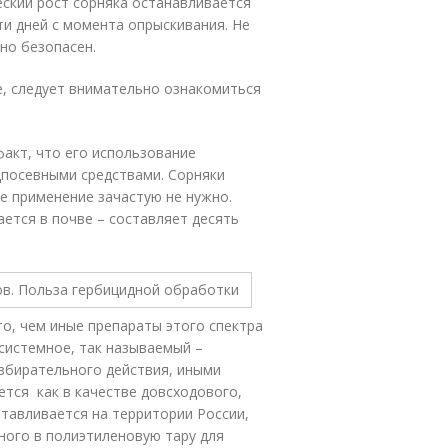
еский рост сорняка останавливается
ти дней с момента опрыскивания. Не
но безопасен.
е, следует внимательно ознакомиться
акт, что его использование
посевными средствами. Сорняки
е применение зачастую не нужно.
ется в почве – составляет десять
то, чем иные препараты этого спектра
 системное, так называемый –
збирательного действия, иными
ется как в качестве довсходового,
отавливается на территории России,
ного в полиэтиленовую тару для