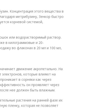
зин. Концентрация этого вещества в
лагодаря метрибузину, Зенкор быстро
уется корневой системой,
ошок или водорастворимый раствор.
кже в килограммовые и 20-
одажу во флаконах в 20 мл и 100 мл,
 начинает движение акропетально. На
т электронов, которые влияют на
проникает в сорняки как через
 эффективность он проявляет через
 после нее должен быть влажным.
тельные растения на ранней фазе их
тную пленку, которая не позволяет