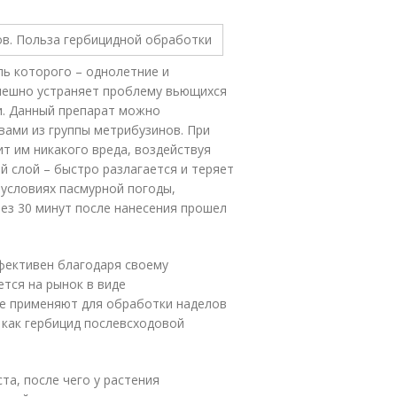
ль которого – однолетние и
спешно устраняет проблему вьющихся
и. Данный препарат можно
твами из группы метрибузинов. При
т им никакого вреда, воздействуя
й слой – быстро разлагается и теряет
условиях пасмурной погоды,
рез 30 минут после нанесения прошел
фективен благодаря своему
тся на рынок в виде
же применяют для обработки наделов
 как гербицид послевсходовой
.
а, после чего у растения