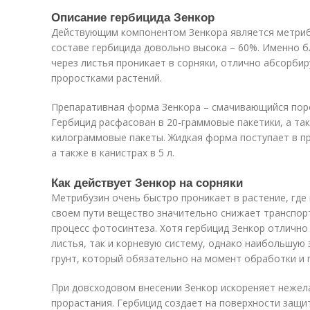
Описание гербицида Зенкор
Действующим компонентом Зенкора является метрибу
составе гербицида довольно высока – 60%. Именно б
через листья проникает в сорняки, отлично абсорбир
проростками растений.
Препаративная форма Зенкора – смачивающийся пор
Гербицид расфасован в 20-граммовые пакетики, а та
килограммовые пакеты. Жидкая форма поступает в пр
а также в канистрах в 5 л.
Как действует Зенкор на сорняки
Метрибузин очень быстро проникает в растение, где
своем пути вещество значительно снижает транспор
процесс фотосинтеза. Хотя гербицид Зенкор отлично 
листья, так и корневую систему, однако наибольшую
грунт, который обязательно на момент обработки и
При довсходовом внесении Зенкор искореняет нежела
прорастания. Гербицид создает на поверхности защи