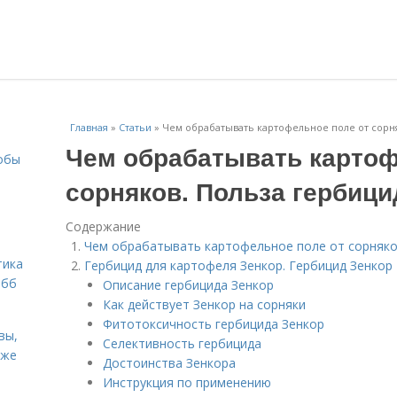
Главная
»
Статьи
»
Чем обрабатывать картофельное поле от сорн
Чем обрабатывать картоф
собы
сорняков. Польза гербици
Содержание
Чем обрабатывать картофельное поле от сорняко
тика
Гербицид для картофеля Зенкор. Гербицид Зенкор
обб
Описание гербицида Зенкор
Как действует Зенкор на сорняки
Фитотоксичность гербицида Зенкор
вы,
Селективность гербицида
кже
Достоинства Зенкора
Инструкция по применению