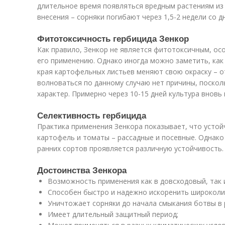
длительное время появляться вредным растениям из 
внесения – сорняки погибают через 1,5-2 недели со д
Фитотоксичность гербицида Зенкор
Как правило, Зенкор не является фитотоксичным, ос
его применению. Однако иногда можно заметить, как
края картофельных листьев меняют свою окраску – о
волноваться по данному случаю нет причины, поскол
характер. Примерно через 10-15 дней культура вновь
Селективность гербицида
Практика применения Зенкора показывает, что устой
картофель и томаты – рассадные и посевные. Однако
ранних сортов проявляется различную устойчивость.
Достоинства Зенкора
Возможность применения как в довсходовый, так 
Способен быстро и надежно искоренить широколис
Уничтожает сорняки до начала смыкания ботвы в 
Имеет длительный защитный период;