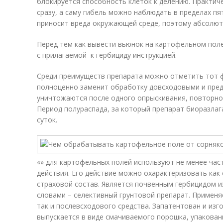
блокируется способность клеток к делению. Практич
сразу, а саму гибель можно наблюдать в пределах пя
приносит вреда окружающей среде, поэтому абсолют
Перед тем как вывести вьюнок на картофельном пол
с прилагаемой к гербициду инструкцией.
Среди преимуществ препарата можно отметить тот ф
полноценно заменит обработку довсходовыми и пред
уничтожаются после одного опрыскивания, повторно
Период полураспада, за который препарат биоразлага
суток.
«» для картофельных полей используют не менее час
действия. Его действие можно охарактеризовать как
страховой состав. Является почвенным гербицидом и
словами – селективный грунтовой препарат. Применя
так и послевсходового средства. Запатентован и изг
выпускается в виде смачиваемого порошка, упакован