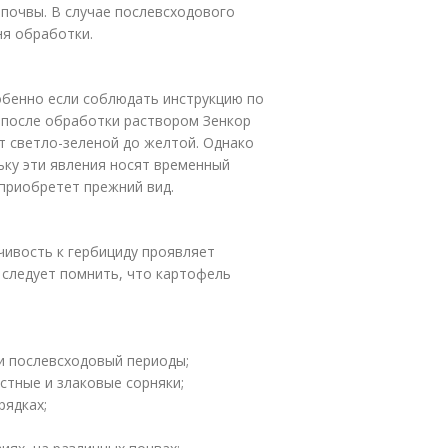
почвы. В случае послевсходового
ня обработки.
обенно если соблюдать инструкцию по
 после обработки раствором Зенкор
т светло-зеленой до желтой. Однако
ьку эти явления носят временный
 приобретет прежний вид.
чивость к гербициду проявляет
 следует помнить, что картофель
и послевсходовый периоды;
тные и злаковые сорняки;
рядках;