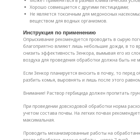
Может применяться в разных климатических услови
Хорошо совмещается с другими пестицидами;
Не является токсичным для медоносных насекомых
веществом для водных организмов.
Инструкция по применению
Опрыскивание рекомендуется проводить в сырую пого
благоприятно влияют лишь небольшие дожди, в то в
снизить эффективность Зенкора, вымывая его из сл
воздуха для проведения обработки должна быть не м
Если Зенкор планируется вносить в почву, то перед 
разбить комья, выровнять и лишь после этого равно
Внимание! Раствор гербицида должен пропитать грунт
При проведении довсходовой обработки норма расхо
учетом состава почвы. На легких почвах рекомендуе
максимальная.
Проводить механизированные работы на обработанны
после обработки, ручные работы – через 7 дней.