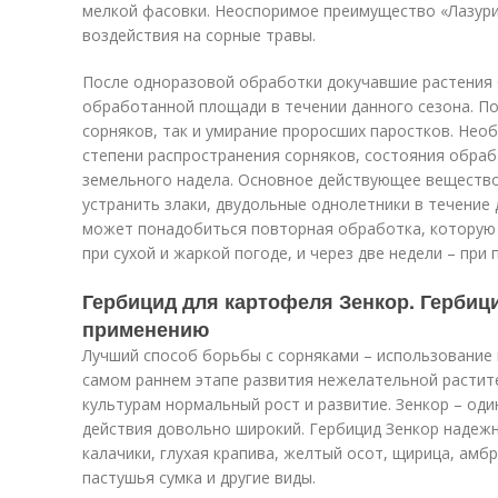
мелкой фасовки. Неоспоримое преимущество «Лазури
воздействия на сорные травы.
После одноразовой обработки докучавшие растения 
обработанной площади в течении данного сезона. По
сорняков, так и умирание проросших паростков. Нео
степени распространения сорняков, состояния обра
земельного надела. Основное действующее вещество
устранить злаки, двудольные однолетники в течение 
может понадобиться повторная обработка, которую 
при сухой и жаркой погоде, и через две недели – пр
Гербицид для картофеля Зенкор. Гербиц
применению
Лучший способ борьбы с сорняками – использование 
самом раннем этапе развития нежелательной растит
культурам нормальный рост и развитие. Зенкор – один
действия довольно широкий. Гербицид Зенкор надежн
калачики, глухая крапива, желтый осот, щирица, амбр
пастушья сумка и другие виды.