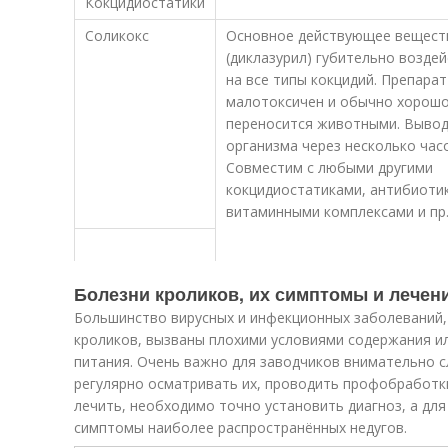
Кокцидиостатики
Соликокс
Основное действующее вещест
(диклазурил) губительно возде
на все типы кокцидий. Препарат
малотоксичен и обычно хорош
переносится животными. Вывод
организма через несколько час
Совместим с любыми другими
кокцидиостатиками, антибиоти
витаминными комплексами и пр
Болезни кроликов, их симптомы и лечен
Большинство вирусных и инфекционных заболеваний
кроликов, вызваны плохими условиями содержания и
питания. Очень важно для заводчиков внимательно с
регулярно осматривать их, проводить профобработки
лечить, необходимо точно установить диагноз, а для
симптомы наиболее распространённых недугов.