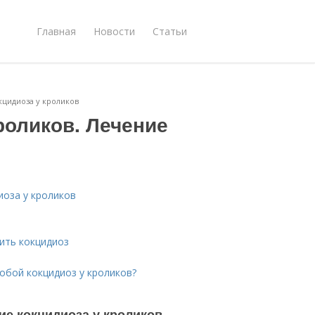
Главная
Новости
Статьи
кцидиоза у кроликов
роликов. Лечение
иоза у кроликов
чить кокцидиоз
обой кокцидиоз у кроликов?
ие кокцидиоза у кроликов