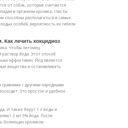
тся от собак, которые считаются
падая в организм кролика, глисты
ом способны располагаться в самых
олодых особей, вероятность их гибели
. Как лечить кокцидиоз
тика. Чтобы питомец
й раствор йода. Этот способ
сьма эффективен. Йод является
ные вещества и останавливать
 сравнима с другими народными
восходит. Это простое и удобное
а. И также берут 1 л воды и
вляют 2 мл 5% йода. После
ь болеющих кроликов.