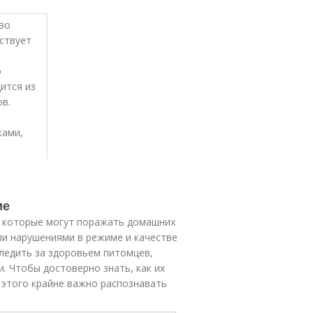
во
йствует
о
ится из
ов.
ками,
.
ие
, которые могут поражать домашних
ли нарушениями в режиме и качестве
ледить за здоровьем питомцев,
. Чтобы достоверно знать, как их
 этого крайне важно распознавать