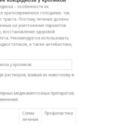
идиоза – особенности их
е кратковременное голодание, так
о тракта. Поэтому лечение должно
енные на уничтожение паразитов
и, восстановление здоровой
ета. Рекомендуется использовать
идиостатиков, а также антибиотики,
де растворов, вливая их животному в
лярных медикаментозных препаратов,
именения:
Схема
Профилактика
лечения