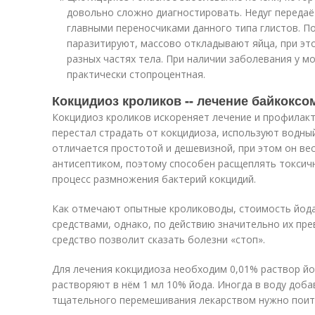
довольно сложно диагностировать. Недуг передаё
главными переносчиками данного типа глистов. По
паразитируют, массово откладывают яйца, при эт
разных частях тела. При наличии заболевания у м
практически стопроцентная.
Кокцидиоз кроликов -- лечение байкоксом
Кокцидиоз кроликов искореняет лечение и профилак
перестал страдать от кокцидиоза, используют водны
отличается простотой и дешевизной, при этом он ве
антисептиком, поэтому способен расщеплять токсич
процесс размножения бактерий кокцидий.
Как отмечают опытные кролиководы, стоимость йода
средствами, однако, по действию значительно их пре
средство позволит сказать болезни «стоп».
Для лечения кокцидиоза необходим 0,01% раствор йод
растворяют в нём 1 мл 10% йода. Иногда в воду доба
тщательного перемешивания лекарством нужно поит