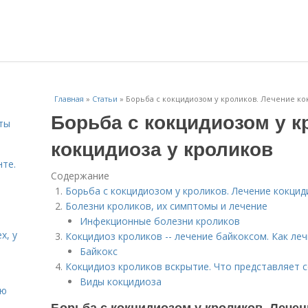
Главная
»
Статьи
»
Борьба с кокцидиозом у кроликов. Лечение ко
Борьба с кокцидиозом у к
ты
кокцидиоза у кроликов
нте.
Содержание
Борьба с кокцидиозом у кроликов. Лечение кокцид
Болезни кроликов, их симптомы и лечение
Инфекционные болезни кроликов
х, у
Кокцидиоз кроликов -- лечение байкоксом. Как ле
Байкокс
Кокцидиоз кроликов вскрытие. Что представляет с
Виды кокцидиоза
ию
Борьба с кокцидиозом у кроликов. Лечен