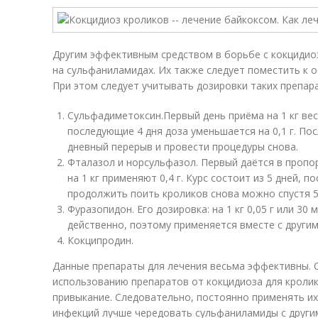
Другим эффективным средством в борьбе с кокцидио
на сульфаниламидах. Их также следует поместить к 
При этом следует учитывать дозировки таких препар
Сульфадиметоксин.Первый день приёма на 1 кг веса
последующие 4 дня доза уменьшается на 0,1 г. По
дневный перерыв и провести процедуры снова.
Фталазол и норсульфазол. Первый даётся в пропорци
на 1 кг применяют 0,4 г. Курс состоит из 5 дней, п
продолжить поить кроликов снова можно спустя 5
Фуразопидон. Его дозировка: на 1 кг 0,05 г или 30 
действенно, поэтому применяется вместе с други
Кокципродин.
Данные препараты для лечения весьма эффективны. О
использованию препаратов от кокцидиоза для кролик
привыкание. Следовательно, постоянно применять и
инфекций лучше чередовать сульфаниламиды с други