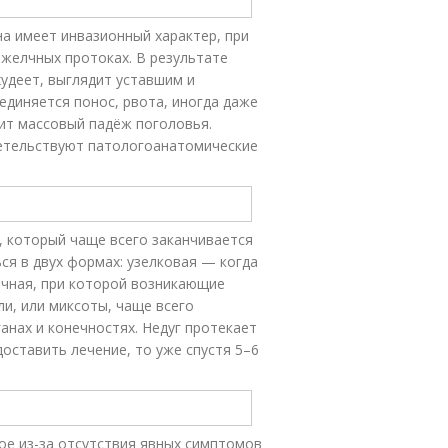
на имеет инвазионный характер, при
 желчных протоках. В результате
худеет, выглядит уставшим и
диняется понос, рвота, иногда даже
дит массовый падёж поголовья.
детельствуют патологоанатомические
, который чаще всего заканчивается
я в двух формах: узелковая — когда
ёчная, при которой возникающие
и, или миксоты, чаще всего
ганах и конечностях. Недуг протекает
доставить лечение, то уже спустя 5–6
ое из-за отсутствия явных симптомов