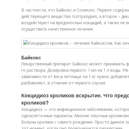
В частности, это Байкокс и Соликокс. Первое содерж
действующего вещества толтразурил, а второе – дик
воздействуют на вредоносных кокцидий, а также не 
осуществить качественное лечение.
Байкокс
Лекарственный препарат Байкокс может принимать ф
го раствора. Дозировка первого: 1 мл на 1 л воды. 5
зависимости от веса питомца: на 1 кг нужно добавлят
разбавляют, в отличие от первого случая.
Кокцидиоз кроликов вскрытие. Что предс
кроликов?
Кокцидиоз — это инфекционное заболевание, которо
одноклеточные паразиты. Многие опытные кроликов
больны кролики с самого рождения. Просто данное з
тот момент, когда оно провоцируется паразитами.