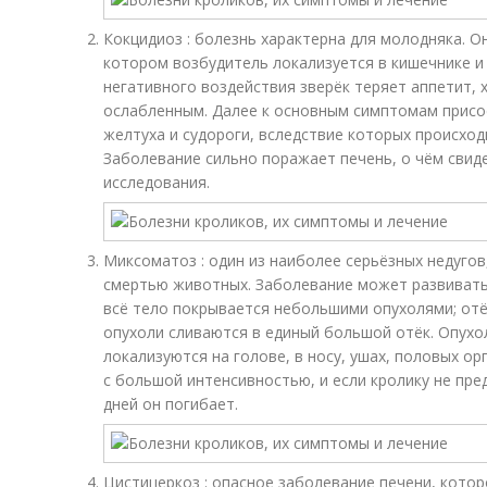
Кокцидиоз : болезнь характерна для молодняка. О
котором возбудитель локализуется в кишечнике и
негативного воздействия зверёк теряет аппетит, 
ослабленным. Далее к основным симптомам присое
желтуха и судороги, вследствие которых происхо
Заболевание сильно поражает печень, о чём сви
исследования.
Миксоматоз : один из наиболее серьёзных недугов
смертью животных. Заболевание может развиватьс
всё тело покрывается небольшими опухолями; от
опухоли сливаются в единый большой отёк. Опухол
локализуются на голове, в носу, ушах, половых ор
с большой интенсивностью, и если кролику не пре
дней он погибает.
Цистицеркоз : опасное заболевание печени, котор