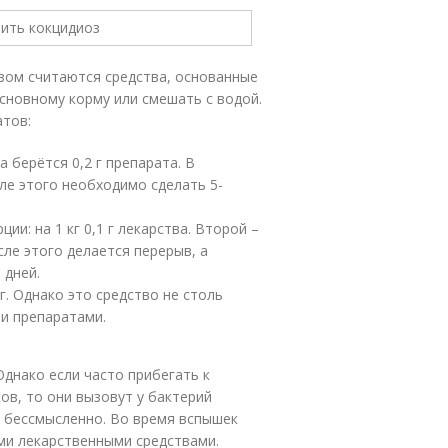
зом считаются средства, основанные
основному корму или смешать с водой.
атов:
 берётся 0,2 г препарата. В
сле этого необходимо сделать 5-
и: на 1 кг 0,1 г лекарства. Второй –
осле этого делается перерыв, а
 дней.
мг. Однако это средство не столь
ми препаратами.
днако если часто прибегать к
ов, то они вызовут у бактерий
х бессмысленно. Во время вспышек
ми лекарственными средствами.