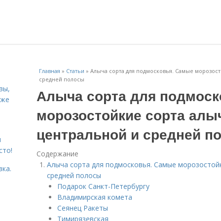
Главная
»
Статьи
»
Алыча сорта для подмосковья. Самые морозост
средней полосы
вы,
Алыча сорта для подмоск
кже
морозостойкие сорта алы
центральной и средней п
я
сто!
Содержание
Алыча сорта для подмосковья. Самые морозостойк
вка.
средней полосы
Подарок Санкт-Петербургу
Владимирская комета
Сеянец Ракеты
Тимирязевская