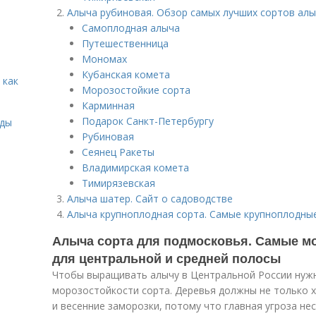
Алыча рубиновая. Обзор самых лучших сортов ал
Самоплодная алыча
Путешественница
Мономах
Кубанская комета
 как
Морозостойкие сорта
Карминная
Подарок Санкт-Петербургу
иды
Рубиновая
Сеянец Ракеты
Владимирская комета
Тимирязевская
Алыча шатер. Сайт о садоводстве
Алыча крупноплодная сорта. Самые крупноплодные
Алыча сорта для подмосковья. Самые м
для центральной и средней полосы
Чтобы выращивать алычу в Центральной России нужн
морозостойкости сорта. Деревья должны не только 
и весенние заморозки, потому что главная угроза н