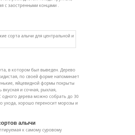
ая с заостренными концами .
ута, в котором был выведен. Дерево
скидистая, по своей форме напоминает
ленькие, яйцевидной формы покрыты
 вкусная и сочная, рыхлая,
С одного дерева можно собрать до 30
го ухода, хорошо переносит морозы и
сортов алычи
птируемая к самому суровому