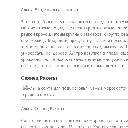
Алыча Владимирская комета
Этот сорт был выведен сравнительно недавно, но уж
многие старые подвиды. Дерево средних размеров об
редкой кроной. Плоды крупных размеров, округло-ов
цвет кожицы бордовый, присутствует легкий восково
темно-оранжевого оттенка с кисло-сладким вкусом. 
универсальное. Дерево быстро вступает в плодонош
урожайность, собирать спелую алычу можно уже в с
высокая, то же самое относится и к самоплодности с
Сеянец Ракеты
Алыча Сеянец Ракеты
Сорт отличается исключительной морозостойкостью
выдержать морозы до -35 градусов. Крона у дерева гу