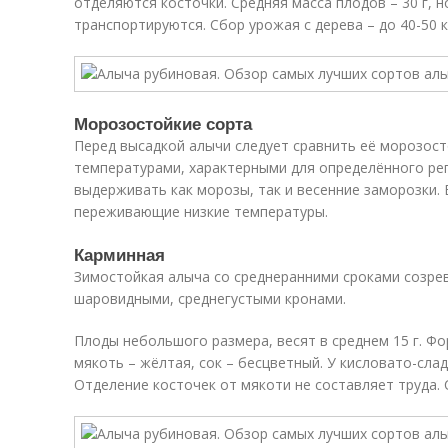
отделяются косточки. Средняя масса плодов – 30 г, н
транспортируются. Сбор урожая с дерева – до 40-50 кг
Морозостойкие сорта
Перед высадкой алычи следует сравнить её морозост
температурами, характерными для определённого ре
выдерживать как морозы, так и весенние заморозки. 
переживающие низкие температуры.
Карминная
Зимостойкая алыча со среднеранними сроками созрев
шаровидными, среднегустыми кронами.
Плоды небольшого размера, весят в среднем 15 г. Фо
мякоть – жёлтая, сок – бесцветный. У кисловато-сла
Отделение косточек от мякоти не составляет труда. С