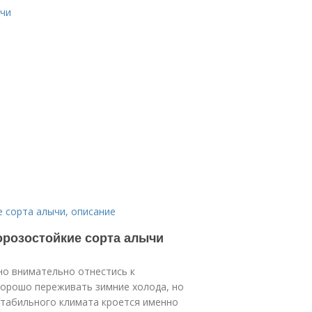
ычи
 сорта алычи, описание
орозостойкие сорта алычи
о внимательно отнестись к
хорошо переживать зимние холода, но
естабильного климата кроется именно