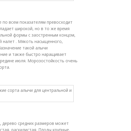
е по всем показателям превосходит
ладает широкой, но в то же время
альной формы с заостренным концом,
й налет . Мякоть насыщенного,
Назначение такой алычи
ение и также быстро наращивает
ередине июля. Морозостойкость очень
орта.
, дерево средних размеров может
стая, раскидистая. Плоды крупные,