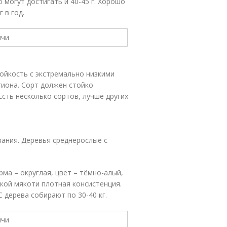
о могут достигать и 40-45 г. Хорошо
 в год.
ойкость с экстремально низкими
гиона. Сорт должен стойко
Есть несколько сортов, лучше других
ания. Деревья среднерослые с
рма – округлая, цвет – тёмно-алый,
дкой мякоти плотная консистенция.
 дерева собирают по 30-40 кг.