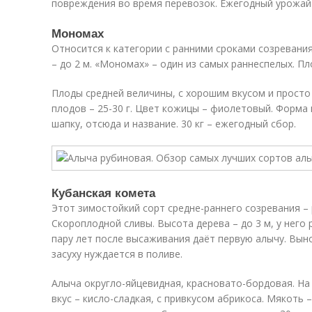
повреждения во время перевозок. Ежегодный урожай –
Мономах
Относится к категории с ранними сроками созревани
– до 2 м. «Мономах» – один из самых раннеспелых. П
Плоды средней величины, с хорошим вкусом и прост
плодов – 25-30 г. Цвет кожицы – фиолетовый. Форма
шапку, отсюда и название. 30 кг – ежегодный сбор.
Кубанская комета
Этот зимостойкий сорт средне-раннего созревания –
Скороплодной сливы. Высота дерева – до 3 м, у него 
пару лет после высаживания даёт первую алычу. Вын
засуху нуждается в поливе.
Алыча округло-яйцевидная, красновато-бордовая. На
вкус – кисло-сладкая, с привкусом абрикоса. Мякоть 