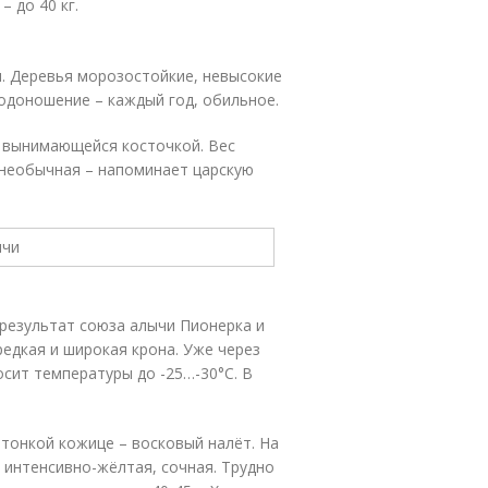
 до 40 кг.
я. Деревья морозостойкие, невысокие
лодоношение – каждый год, обильное.
о вынимающейся косточкой. Вес
 необычная – напоминает царскую
 результат союза алычи Пионерка и
редкая и широкая крона. Уже через
осит температуры до -25…-30°С. В
 тонкой кожице – восковый налёт. На
– интенсивно-жёлтая, сочная. Трудно