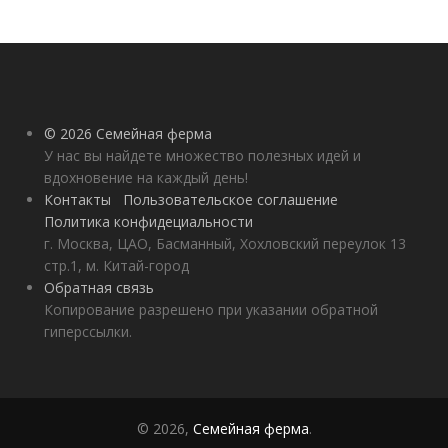
© 2026 Семейная ферма
У нас вы найдете множество полезных идей и
вдохновение на каждый день!
Контакты
Пользовательское соглашение
Политика конфидециальности
г. Москва, ЦАО, Басманный, Хохловский переулок 13
стр.1, м. Китай-город
Обратная связь
Копирование разрешено при указании обратной
гиперссылки.
© 2026,
Семейная ферма
.