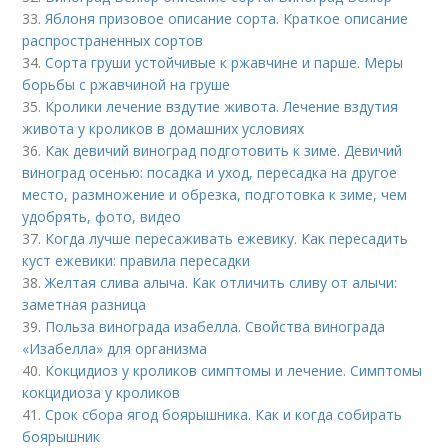
33.
Яблоня призовое описание сорта. Краткое описание
распространенных сортов
34.
Сорта груши устойчивые к ржавчине и парше. Меры
борьбы с ржавчиной на груше
35.
Кролики лечение вздутие живота. Лечение вздутия
живота у кроликов в домашних условиях
36.
Как девичий виноград подготовить к зиме. Девичий
виноград осенью: посадка и уход, пересадка на другое
место, размножение и обрезка, подготовка к зиме, чем
удобрять, фото, видео
37.
Когда лучше пересаживать ежевику. Как пересадить
куст ежевики: правила пересадки
38.
Желтая слива алыча. Как отличить сливу от алычи:
заметная разница
39.
Польза винограда изабелла. Свойства винограда
«Изабелла» для организма
40.
Кокцидиоз у кроликов симптомы и лечение. Симптомы
кокцидиоза у кроликов
41.
Срок сбора ягод боярышника. Как и когда собирать
боярышник