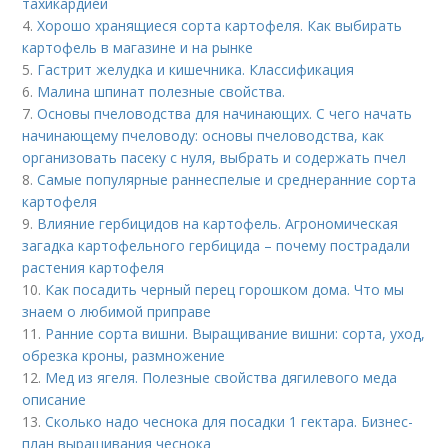
тахикардией
4.
Хорошо хранящиеся сорта картофеля. Как выбирать
картофель в магазине и на рынке
5.
Гастрит желудка и кишечника. Классификация
6.
Малина шпинат полезные свойства.
7.
Основы пчеловодства для начинающих. С чего начать
начинающему пчеловоду: основы пчеловодства, как
организовать пасеку с нуля, выбрать и содержать пчел
8.
Cамые популярные раннеспелые и среднеранние сорта
картофеля
9.
Влияние гербицидов на картофель. Агрономическая
загадка картофельного гербицида – почему пострадали
растения картофеля
10.
Как посадить черный перец горошком дома. Что мы
знаем о любимой приправе
11.
Ранние сорта вишни. Выращивание вишни: сорта, уход,
обрезка кроны, размножение
12.
Мед из ягеля. Полезные свойства дягилевого меда
описание
13.
Сколько надо чеснока для посадки 1 гектара. Бизнес-
план выращивания чеснока