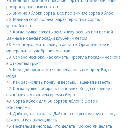
34.
Яблоня призовое описание сорта. Краткое описание
распространенных сортов
35.
Зимние яблоки сорта. Всё про зимние сорта яблок
36.
Малина сорт полана. Характеристика сорта,
урожайность
37.
Когда лучше сажать землянику осенью или весной.
Важные нюансы посадки клубники летом
38.
Чем подкормить сливу в августе. Органические и
минеральные удобрения осенью
39.
Семена чеснока, как сажать. Правила посадки чеснока
в открытый грунт
40.
Мед для организма человека польза и вред. Виды
мёда
41.
Как раскислить почву известью. Гашеная известь
42.
Когда лучше собирать шиповник. Когда созревает
шиповник – уточняем время сбора
43.
Сорта яблок для. 50 сортов яблок с фото и
описаниями
44.
Дайкон, как сажать. Дайкон в открытом грунте: когда
сажать и как выращивать
45.
Неспелый виноград, что делать. Можно ли делать